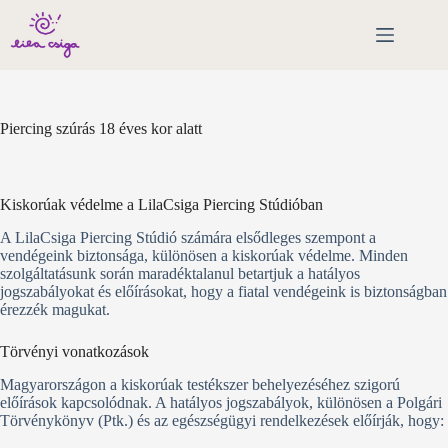
Skip
to
content
Piercing szúrás 18 éves kor alatt
Kiskorúak védelme a LilaCsiga Piercing Stúdióban
A LilaCsiga Piercing Stúdió számára elsődleges szempont a
vendégeink biztonsága, különösen a kiskorúak védelme. Minden
szolgáltatásunk során maradéktalanul betartjuk a hatályos
jogszabályokat és előírásokat, hogy a fiatal vendégeink is biztonságban
érezzék magukat.
Törvényi vonatkozások
Magyarországon a kiskorúak testékszer behelyezéséhez szigorú
előírások kapcsolódnak. A hatályos jogszabályok, különösen a Polgári
Törvénykönyv (Ptk.) és az egészségügyi rendelkezések előírják, hogy: