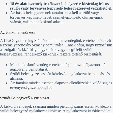
18 év alatti személy testékszer behelyezése kizárólag írásos
szülői vagy törvényes képviselő beleegyezésével végezhető el.
Az írásos beleegyezésnek tartalmaznia kell a szülő vagy
törvényes képviselő nevét, személyazonosító okmányának
számát, valamint a kiskorú adatait.
Az életkor ellenőrzése
A LilaCsiga Piercing Stúdióban minden vendégünk esetében kötelező
a személyazonosító okmány bemutatása. Ennek célja, hogy biztosítsuk
a szolgáltatás kizárólag nagykorúak vagy megfelelő szülői
beleegyezéssel rendelkező kiskorúak részére történő biztosítását.
Minden kiskorú vendég esetében kérjük a személyazonosító
igazolvány bemutatását.
Szülői beleegyezés esetén kötelező a nyilatkozat bemutatása és
aláírása.
Az iratokat minden esetben alaposan ellenőrizzük a valódiság és
érvényesség szempontjából.
Szülői Beleegyező Nyilatkozat
A kiskorú vendégek számára minden piercing szúrás esetén kötelező a
szülői beleegyező nyilatkozat kitöltése. A nyilatkozatot itt töltheted le: