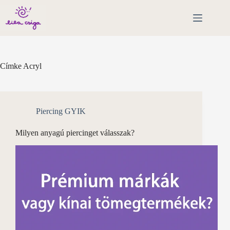
Skip
to
content
Címke
Acryl
Piercing GYIK
Milyen anyagú piercinget válasszak?