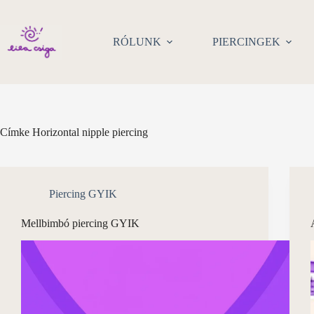
Skip
to
content
RÓLUNK
PIERCINGEK
Címke
Horizontal nipple piercing
Piercing GYIK
Mellbimbó piercing GYIK