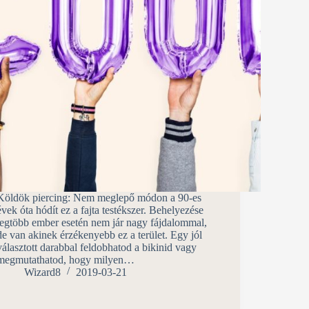
Köldök piercing: Nem meglepő módon a 90-es
évek óta hódít ez a fajta testékszer. Behelyezése
legtöbb ember esetén nem jár nagy fájdalommal,
de van akinek érzékenyebb ez a terület. Egy jól
választott darabbal feldobhatod a bikinid vagy
megmutathatod, hogy milyen…
Wizard8
2019-03-21