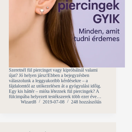
Szeretnél fül piercinget vagy kipróbálnál valami
újat? Jó helyen jársz!Ebben a bejegyzésben
válaszolunk a leggyakoribb kérdésekre – a
fájdalomtól az utókezelésen át a gyógyulási időig.
Egy kis háttér – mióta léteznek fül piercingek? A
fülcimpába helyezett testékszerek több ezer éve…
Wizard8
2019-07-08
248 hozzászólás