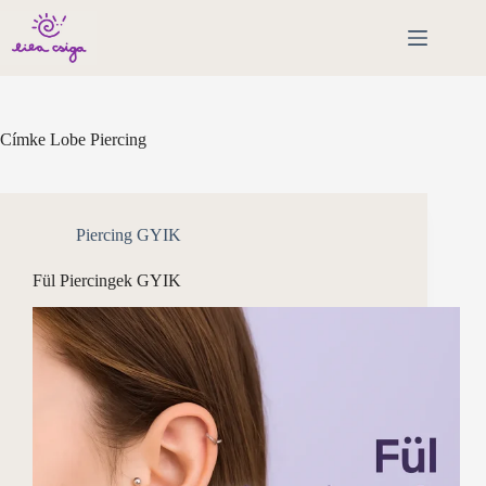
Skip
to
content
Címke
Lobe Piercing
Piercing GYIK
Fül Piercingek GYIK