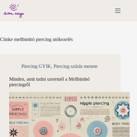
Skip
to
content
Címke
mellbimbó piercing utókezelés
Piercing GYIK
,
Piercing szúrás menete
Minden, amit tudni szeretnél a Mellbimbó
piercingről