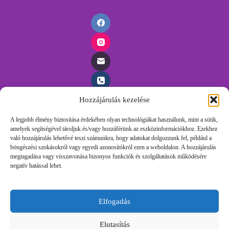
Hozzájárulás kezelése
Időpontfoglalás
A legjobb élmény biztosítása érdekében olyan technológiákat használunk, mint a sütik,
amelyek segítségével tároljuk és/vagy hozzáférünk az eszközinformációkhoz. Ezekhez
Foglalj időpontot egyszerűen, töltsd ki az űrlapunkat és
való hozzájárulás lehetővé teszi számunkra, hogy adatokat dolgozzunk fel, például a
felvesszük veled a kapcsolatot.
böngészési szokásokról vagy egyedi azonosítókról ezen a weboldalon. A hozzájárulás
megtagadása vagy visszavonása bizonyos funkciók és szolgáltatások működésére
negatív hatással lehet.
Időpontot Foglalok!
Elfogadás
Foglalj időpontot egyszerűen, töltsd ki az űrlapunkat és
felvesszük veled a kapcsolatot.
Elutasítás