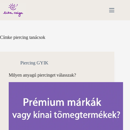
Skip
to
content
Címke
piercing tanácsok
Piercing GYIK
Milyen anyagú piercinget válasszak?