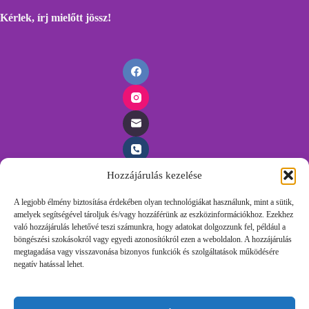
Kérlek, írj mielőtt
jössz!
Hozzájárulás kezelése
Időpontfoglalás
A legjobb élmény biztosítása érdekében olyan technológiákat használunk, mint a sütik,
amelyek segítségével tároljuk és/vagy hozzáférünk az eszközinformációkhoz. Ezekhez
Foglalj időpontot egyszerűen, töltsd ki az űrlapunkat és
való hozzájárulás lehetővé teszi számunkra, hogy adatokat dolgozzunk fel, például a
felvesszük veled a kapcsolatot.
böngészési szokásokról vagy egyedi azonosítókról ezen a weboldalon. A hozzájárulás
megtagadása vagy visszavonása bizonyos funkciók és szolgáltatások működésére
negatív hatással lehet.
Időpontot Foglalok!