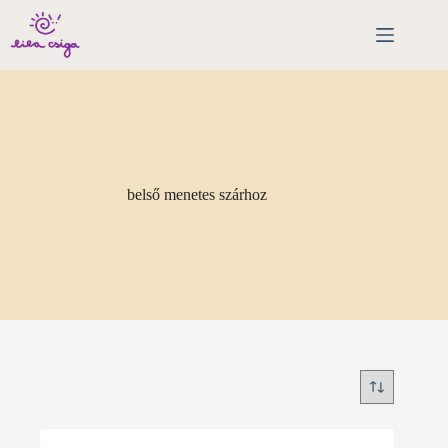
Skip
to
content
belső menetes szárhoz