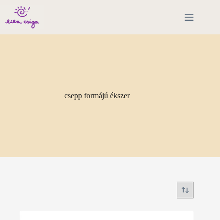
Skip
to
content
csepp formájú ékszer