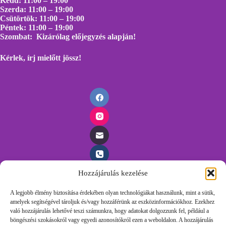
Kedd: 11:00 – 19:00
Szerda: 11:00 – 19:00
Csütörtök: 11:00 – 19:00
Péntek: 11:00 – 19:00
Szombat: Kizárólag előjegyzés alapján!
Kérlek, írj mielőtt
jössz!
Hozzájárulás kezelése
Időpontfoglalás
A legjobb élmény biztosítása érdekében olyan technológiákat használunk, mint a sütik,
amelyek segítségével tároljuk és/vagy hozzáférünk az eszközinformációkhoz. Ezekhez
Foglalj időpontot egyszerűen, töltsd ki az űrlapunkat és
való hozzájárulás lehetővé teszi számunkra, hogy adatokat dolgozzunk fel, például a
felvesszük veled a kapcsolatot.
böngészési szokásokról vagy egyedi azonosítókról ezen a weboldalon. A hozzájárulás