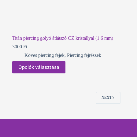
Titán piercing golyó átlátszó CZ kristállyal (1.6 mm)
3000
Ft
Köves piercing fejek
,
Piercing fejrészek
Ennek
Opciók választása
a
terméknek
több
variációja
van.
A
NEXT
változatok
a
termékoldalon
választhatók
ki