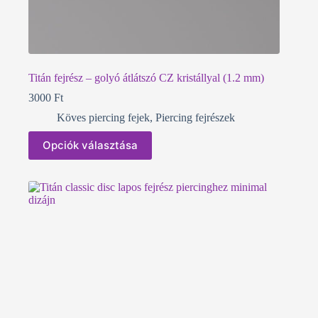
Titán fejrész – golyó átlátszó CZ kristállyal (1.2 mm)
3000
Ft
Köves piercing fejek
,
Piercing fejrészek
Ennek
Opciók választása
a
terméknek
több
variációja
van.
A
változatok
a
termékoldalon
választhatók
ki