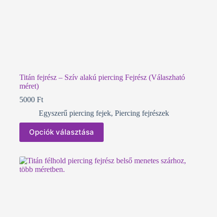
Titán fejrész – Szív alakú piercing Fejrész (Válaszható
méret)
5000
Ft
Egyszerű piercing fejek
,
Piercing fejrészek
Ennek
Opciók választása
a
terméknek
több
variációja
van.
A
változatok
a
termékoldalon
választhatók