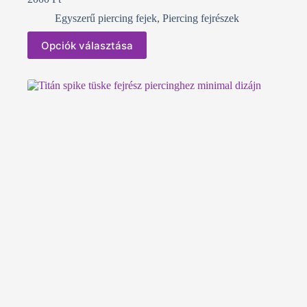
Egyszerű piercing fejek
,
Piercing fejrészek
Ennek
Opciók választása
a
terméknek
több
variációja
van.
A
változatok
a
termékoldalon
választhatók
ki