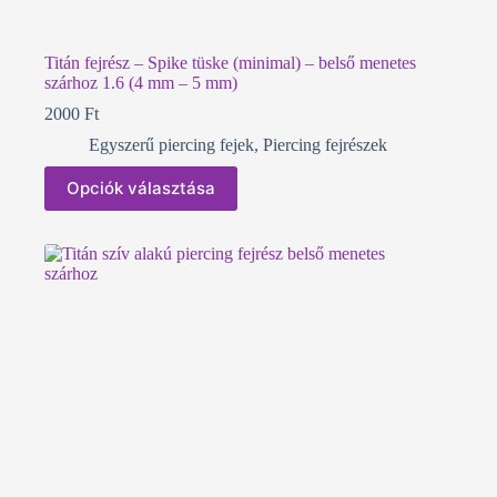
Titán fejrész – Spike tüske (minimal) – belső menetes
szárhoz 1.6 (4 mm – 5 mm)
2000
Ft
Egyszerű piercing fejek
,
Piercing fejrészek
Ennek
Opciók választása
a
terméknek
több
variációja
van.
A
változatok
a
termékoldalon
választhatók
ki