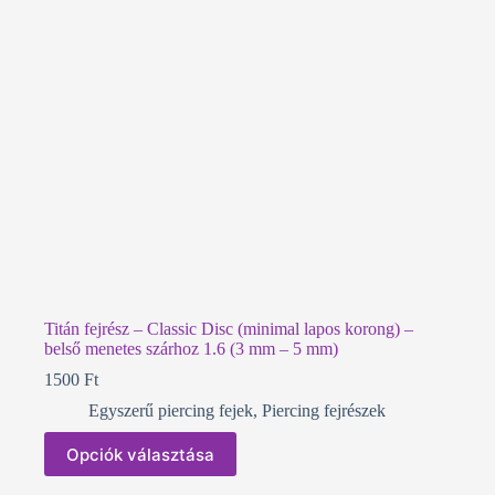
termékoldalon
választhatók
ki
Titán fejrész – Classic Disc (minimal lapos korong) –
belső menetes szárhoz 1.6 (3 mm – 5 mm)
1500
Ft
Egyszerű piercing fejek
,
Piercing fejrészek
Ennek
Opciók választása
a
terméknek