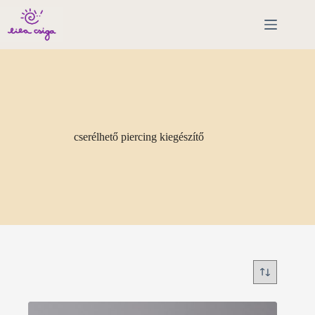
Skip
to
content
cserélhető piercing kiegészítő