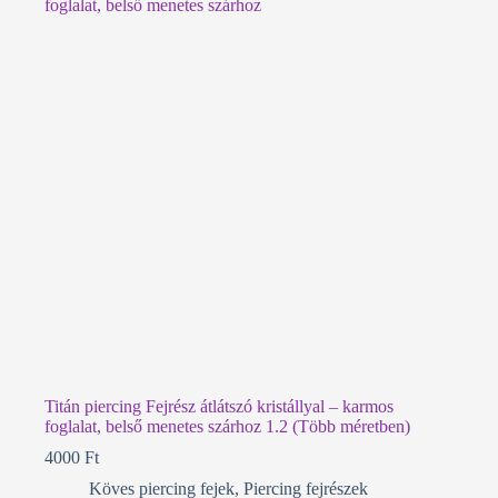
van.
A
változatok
a
termékoldalon
választhatók
ki
Titán piercing Fejrész átlátszó kristállyal – karmos
foglalat, belső menetes szárhoz 1.2 (Több méretben)
4000
Ft
Köves piercing fejek
,
Piercing fejrészek