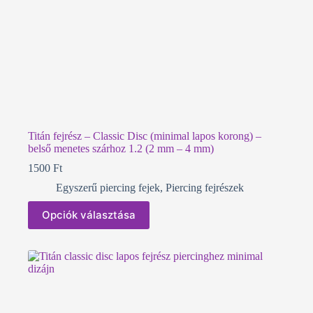
Titán fejrész – Classic Disc (minimal lapos korong) –
belső menetes szárhoz 1.2 (2 mm – 4 mm)
1500
Ft
Egyszerű piercing fejek
,
Piercing fejrészek
Ennek
Opciók választása
a
terméknek
több
variációja
van.
A
változatok
a