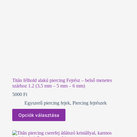
ki
Titán félhold alakú piercing Fejrész – belső menetes
szárhoz 1.2 (3,5 mm – 5 mm – 6 mm)
5000
Ft
Egyszerű piercing fejek
,
Piercing fejrészek
Ennek
Opciók választása
a
terméknek
több
variációja