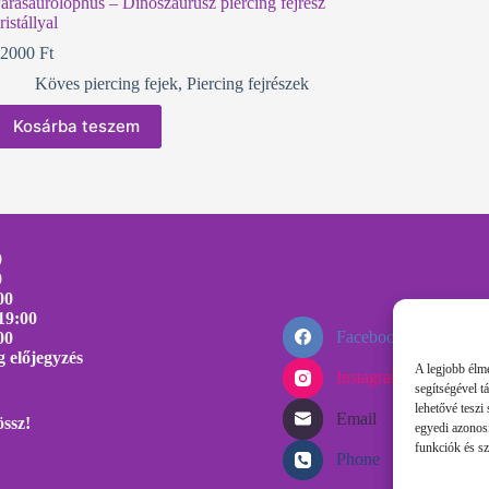
arasaurolophus – Dinoszaurusz piercing fejrész
ristállyal
12000
Ft
Köves piercing fejek
,
Piercing fejrészek
Kosárba teszem
0
0
00
19:00
Facebook
00
 előjegyzés
A legjobb élmé
Instagram
segítségével 
lehetővé teszi
Email
össz!
egyedi azonos
funkciók és sz
Phone