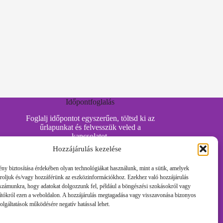
Időpontfoglalás
Foglalj időpontot egyszerűen, töltsd ki az
űrlapunkat és felvesszük veled a
kapcsolatot.
Hozzájárulás kezelése
ny biztosítása érdekében olyan technológiákat használunk, mint a sütik, amelyek
Időpontot Foglalok!
tároljuk és/vagy hozzáférünk az eszközinformációkhoz. Ezekhez való hozzájárulás
 számunkra, hogy adatokat dolgozzunk fel, például a böngészési szokásokról vagy
ítókról ezen a weboldalon. A hozzájárulás megtagadása vagy visszavonása bizonyos
Foglalj időpontot egyszerűen, töltsd ki az
olgáltatások működésére negatív hatással lehet.
űrlapunkat és felvesszük veled a
kapcsolatot.