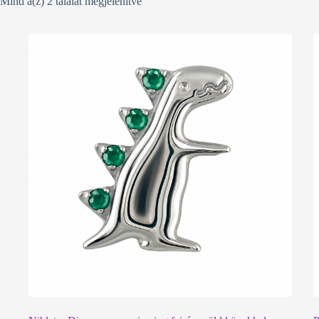
Mind a(z) 2 találat megjelenítve