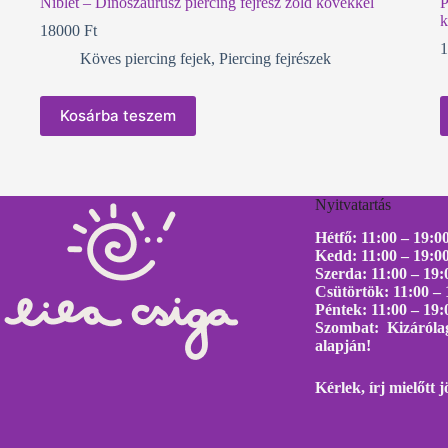
Niblet – Dinoszaurusz piercing fejrész zöld kövekkel
P
k
18000
Ft
Köves piercing fejek
,
Piercing fejrészek
Kosárba teszem
Nyitvatartás
Hétfő: 11:00 – 19:0
Kedd: 11:00 – 19:0
Szerda: 11:00 – 19:
Csütörtök: 11:00 – 
Péntek: 11:00 – 19:
Szombat: Kizárólag
alapján!
Kérlek, írj mielőtt
j