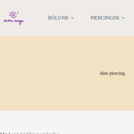
Skip
to
content
RÓLUNK
PIERCINGEK
dino piercing