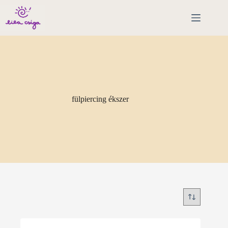
Skip
to
content
fülpiercing ékszer