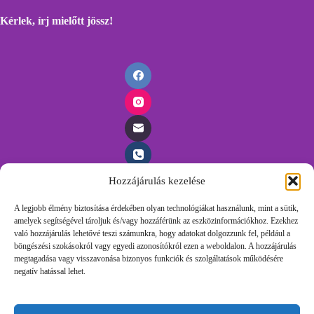
Kérlek, írj mielőtt
jössz!
Hozzájárulás kezelése
Időpontfoglalás
A legjobb élmény biztosítása érdekében olyan technológiákat használunk, mint a sütik,
amelyek segítségével tároljuk és/vagy hozzáférünk az eszközinformációkhoz. Ezekhez
Foglalj időpontot egyszerűen, töltsd ki az űrlapunkat és
való hozzájárulás lehetővé teszi számunkra, hogy adatokat dolgozzunk fel, például a
felvesszük veled a kapcsolatot.
böngészési szokásokról vagy egyedi azonosítókról ezen a weboldalon. A hozzájárulás
megtagadása vagy visszavonása bizonyos funkciók és szolgáltatások működésére
negatív hatással lehet.
Időpontot Foglalok!