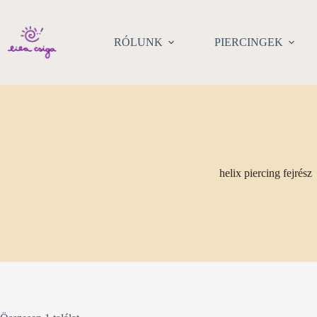
Skip
to
content
RÓLUNK
PIERCINGEK
helix piercing fejrész