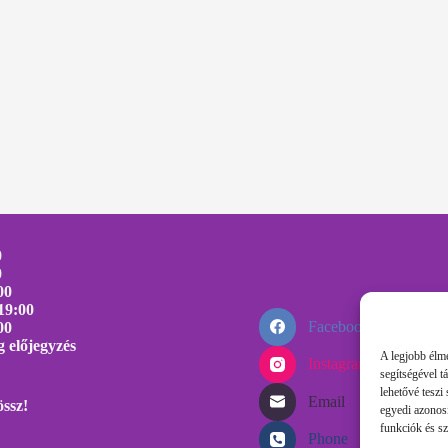
0
0
00
19:00
Facebook
00
 előjegyzés
A legjobb élmé
Instagram
segítségével 
lehetővé teszi
Email
össz!
egyedi azonos
funkciók és sz
Phone