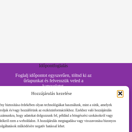
Időpontfoglalás
Foglalj időpontot egyszerűen, töltsd ki az
űrlapunkat és felvesszük veled a
kapcsolatot.
Hozzájárulás kezelése
ny biztosítása érdekében olyan technológiákat használunk, mint a sütik, amelyek
Időpontot Foglalok!
tároljuk és/vagy hozzáférünk az eszközinformációkhoz. Ezekhez való hozzájárulás
 számunkra, hogy adatokat dolgozzunk fel, például a böngészési szokásokról vagy
ítókról ezen a weboldalon. A hozzájárulás megtagadása vagy visszavonása bizonyos
Foglalj időpontot egyszerűen, töltsd ki az
olgáltatások működésére negatív hatással lehet.
űrlapunkat és felvesszük veled a