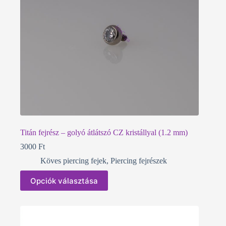
ki
Titán fejrész – golyó átlátszó CZ kristállyal (1.2 mm)
3000
Ft
Köves piercing fejek
,
Piercing fejrészek
Ennek
Opciók választása
a
terméknek
több
variációja
van.