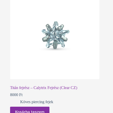
A
változatok
a
termékoldalon
választhatók
ki
Titán fejrész – Calytrix Fejrész (Clear CZ)
8000
Ft
Köves piercing fejek
Kosárba teszem