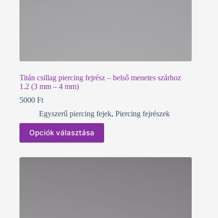
Titán csillag piercing fejrész – belső menetes szárhoz
1.2 (3 mm – 4 mm)
5000
Ft
Egyszerű piercing fejek
,
Piercing fejrészek
Ennek
Opciók választása
a
terméknek
több
variációja
van.
A
változatok
a
termékoldalon
választhatók