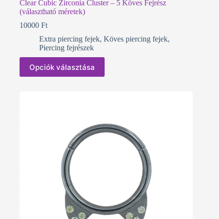
Clear Cubic Zirconia Cluster – 5 Köves Fejrész
(választható méretek)
10000
Ft
Extra piercing fejek
,
Köves piercing fejek
,
Piercing fejrészek
Ennek
Opciók választása
a
terméknek
több
variációja
van.
A
változatok
a
termékoldalon
választhatók
ki