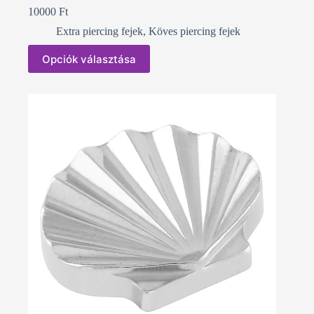
10000
Ft
Extra piercing fejek
,
Köves piercing fejek
Ennek
Opciók választása
a
terméknek
több
variációja
van.
A
változatok
a
termékoldalon
választhatók
ki