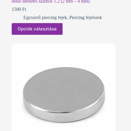
belső menetes szárhoz 1.2 (2 mm – 4 mm)
1500
Ft
Egyszerű piercing fejek
,
Piercing fejrészek
Ennek
Opciók választása
a
terméknek
több
variációja
van.
A
változatok
a
termékoldalon
választhatók
ki