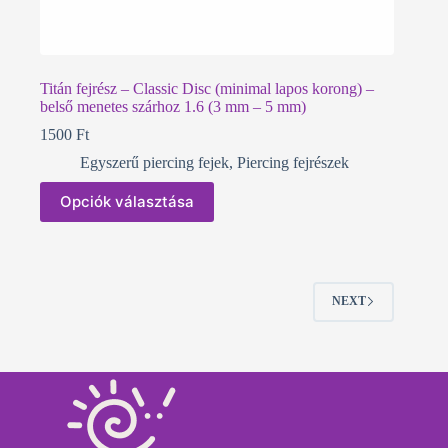
Titán fejrész – Classic Disc (minimal lapos korong) –
belső menetes szárhoz 1.6 (3 mm – 5 mm)
1500
Ft
Egyszerű piercing fejek
,
Piercing fejrészek
Ennek
Opciók választása
a
terméknek
több
variációja
van.
A
NEXT
változatok
a
termékoldalon
választhatók
ki