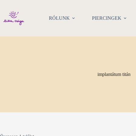
Skip
to
content
RÓLUNK
PIERCINGEK
implantátum titán