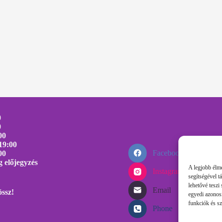
0
0
00
19:00
Facebook
00
 előjegyzés
A legjobb élmé
Instagram
segítségével 
lehetővé teszi
Email
össz!
egyedi azonos
funkciók és sz
Phone