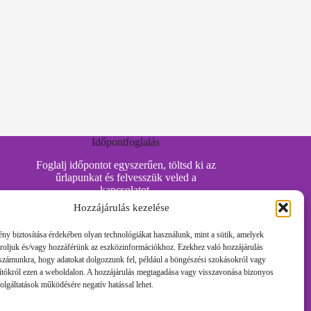
Időpontfoglalás
Foglalj időpontot egyszerűen, töltsd ki az
űrlapunkat és felvesszük veled a
kapcsolatot.
Hozzájárulás kezelése
ny biztosítása érdekében olyan technológiákat használunk, mint a sütik, amelyek
Időpontot Foglalok!
tároljuk és/vagy hozzáférünk az eszközinformációkhoz. Ezekhez való hozzájárulás
 számunkra, hogy adatokat dolgozzunk fel, például a böngészési szokásokról vagy
ítókról ezen a weboldalon. A hozzájárulás megtagadása vagy visszavonása bizonyos
Foglalj időpontot egyszerűen, töltsd ki az
olgáltatások működésére negatív hatással lehet.
űrlapunkat és felvesszük veled a
kapcsolatot.