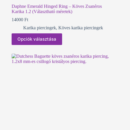
Daphne Emerald Hinged Ring – Köves Zsanéros
Karika 1.2 (Választható méretek)
14000
Ft
Karika piercingek
,
Köves karika piercingek
Ennek
Opciók választása
a
terméknek
több
variációja
van.
A
változatok
a
termékoldalon
választhatók
ki