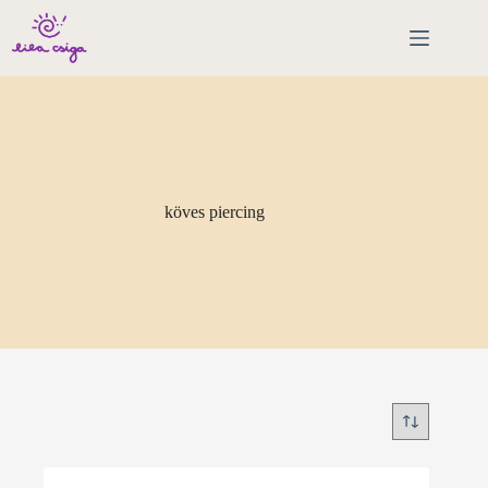
Skip
to
content
köves piercing