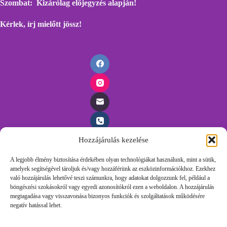
Szombat: Kizárólag előjegyzés alapján!
Kérlek, írj mielőtt
jössz!
Hozzájárulás kezelése
Időpontfoglalás
A legjobb élmény biztosítása érdekében olyan technológiákat használunk, mint a sütik,
amelyek segítségével tároljuk és/vagy hozzáférünk az eszközinformációkhoz. Ezekhez
Foglalj időpontot egyszerűen, töltsd ki az űrlapunkat és
való hozzájárulás lehetővé teszi számunkra, hogy adatokat dolgozzunk fel, például a
felvesszük veled a kapcsolatot.
böngészési szokásokról vagy egyedi azonosítókról ezen a weboldalon. A hozzájárulás
megtagadása vagy visszavonása bizonyos funkciók és szolgáltatások működésére
negatív hatással lehet.
Időpontot Foglalok!