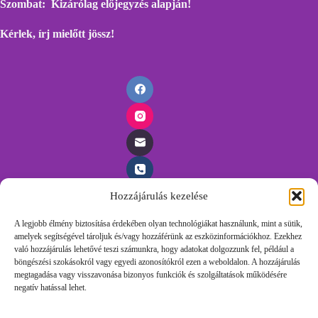
Szombat: Kizárólag előjegyzés alapján!
Kérlek, írj mielőtt
jössz!
Hozzájárulás kezelése
Időpontfoglalás
A legjobb élmény biztosítása érdekében olyan technológiákat használunk, mint a sütik,
amelyek segítségével tároljuk és/vagy hozzáférünk az eszközinformációkhoz. Ezekhez
Foglalj időpontot egyszerűen, töltsd ki az űrlapunkat és
való hozzájárulás lehetővé teszi számunkra, hogy adatokat dolgozzunk fel, például a
felvesszük veled a kapcsolatot.
böngészési szokásokról vagy egyedi azonosítókról ezen a weboldalon. A hozzájárulás
megtagadása vagy visszavonása bizonyos funkciók és szolgáltatások működésére
negatív hatással lehet.
Időpontot Foglalok!