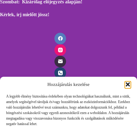
Szombat: Kizárólag előjegyzés alapján!
Kérlek, írj mielőtt
jössz!
Hozzájárulás kezelése
Időpontfoglalás
A legjobb élmény biztosítása érdekében olyan technológiákat használunk, mint a sütik,
amelyek segítségével tároljuk és/vagy hozzáférünk az eszközinformációkhoz. Ezekhez
Foglalj időpontot egyszerűen, töltsd ki az űrlapunkat és
való hozzájárulás lehetővé teszi számunkra, hogy adatokat dolgozzunk fel, például a
felvesszük veled a kapcsolatot.
böngészési szokásokról vagy egyedi azonosítókról ezen a weboldalon. A hozzájárulás
megtagadása vagy visszavonása bizonyos funkciók és szolgáltatások működésére
negatív hatással lehet.
Időpontot Foglalok!