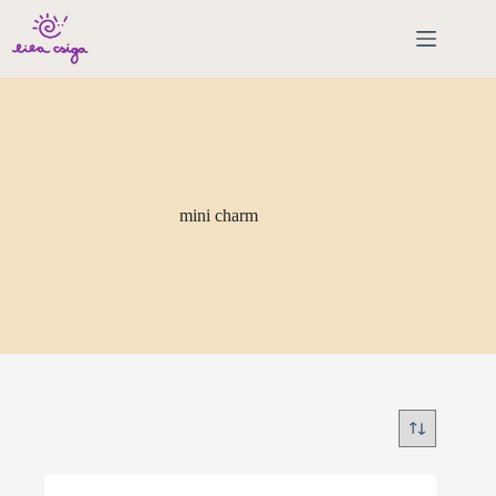
Skip
to
content
mini charm