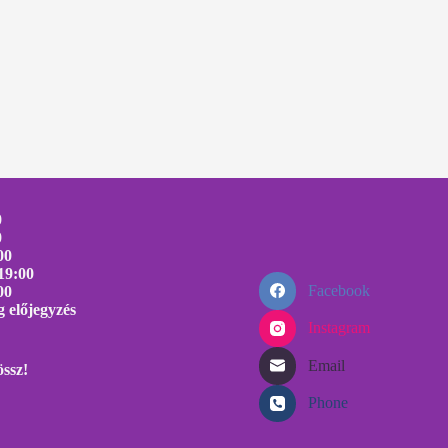
0
0
00
19:00
Facebook
00
 előjegyzés
Instagram
Email
össz!
Phone