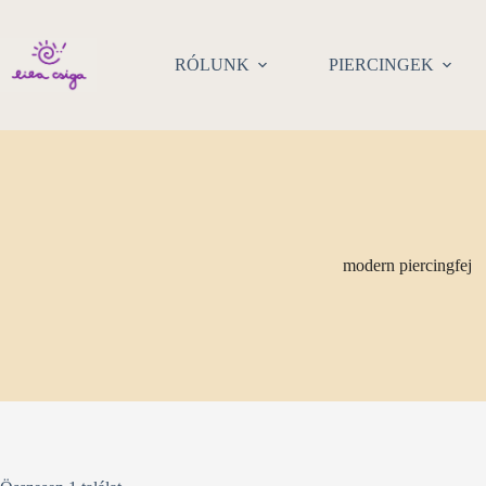
Skip
to
content
RÓLUNK
PIERCINGEK
modern piercingfej