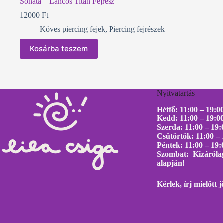
Sonata – Láncos Titán Fejrész
12000
Ft
Köves piercing fejek
,
Piercing fejrészek
Kosárba teszem
Nyitvatartás
Hétfő: 11:00 – 19:0
Kedd: 11:00 – 19:0
Szerda: 11:00 – 19:
Csütörtök: 11:00 – 
Péntek: 11:00 – 19:
Szombat: Kizárólag
alapján!
Kérlek, írj mielőtt
j