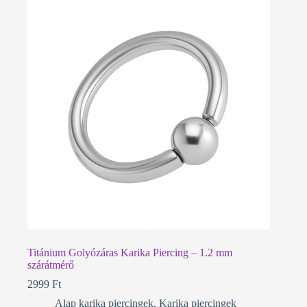
Titánium Golyózáras Karika Piercing – 1.2 mm
szárátmérő
2999
Ft
Alap karika piercingek
,
Karika piercingek