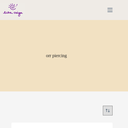
Skip
to
content
orr piercing