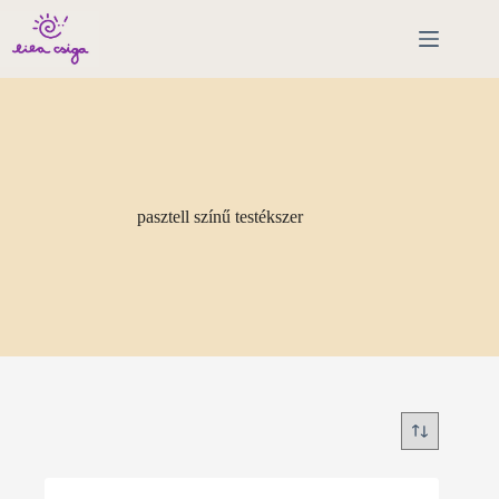
Skip
to
content
pasztell színű testékszer