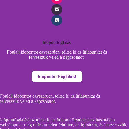
Időpontfoglalás
Foglalj időpontot egyszerűen, töltsd ki az űrlapunkat és
felvesszük veled a kapcsolatot.
Időpontot Foglalok!
Foglalj időpontot egyszerűen, töltsd ki az űrlapunkat és
felvesszük veled a kapcsolatot.
Időpontfoglaláshoz töltsd ki az űrlapot! Rendeléshez használd a
IDŐPONTFOGLALÁS
webshopot – még nincs minden feltöltve, de írj bátran, és beszerezzük,