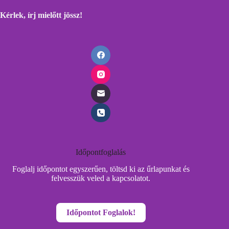
Kérlek, írj mielőtt
jössz!
Időpontfoglalás
Foglalj időpontot egyszerűen, töltsd ki az űrlapunkat és
felvesszük veled a kapcsolatot.
Időpontot Foglalok!