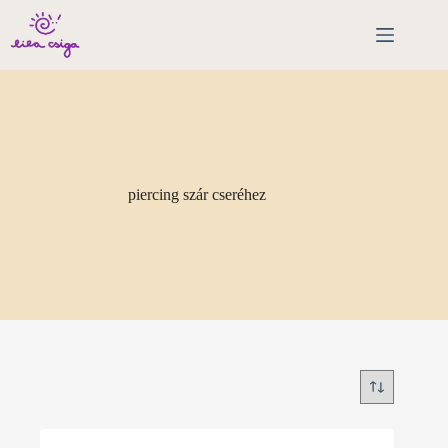
Skip
to
content
piercing szár cseréhez