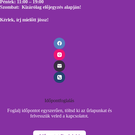
Péntek: 11:00 – 19:00
Szombat: Kizárólag előjegyzés alapján!
Kérlek, írj mielőtt
jössz!
Időpontfoglalás
Foglalj időpontot egyszerűen, töltsd ki az űrlapunkat és
felvesszük veled a kapcsolatot.