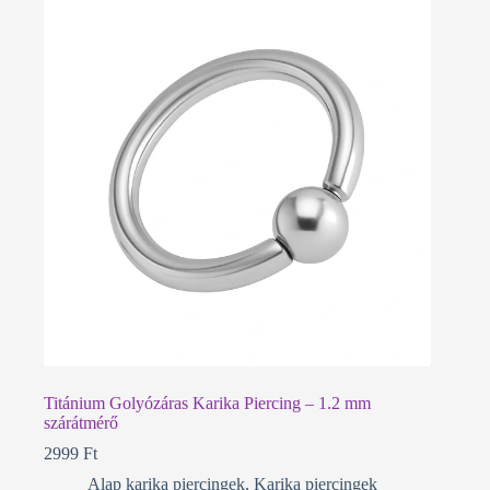
Titánium Golyózáras Karika Piercing – 1.2 mm
szárátmérő
2999
Ft
Alap karika piercingek
,
Karika piercingek