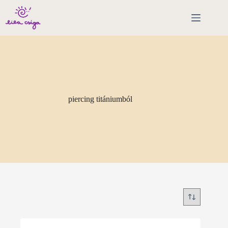
Skip
to
content
piercing titániumból