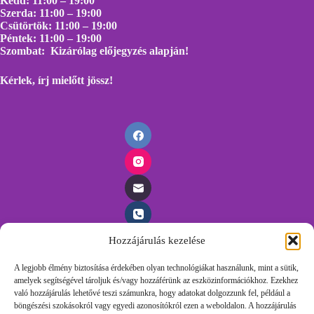
Kedd: 11:00 – 19:00
Szerda: 11:00 – 19:00
Csütörtök: 11:00 – 19:00
Péntek: 11:00 – 19:00
Szombat: Kizárólag előjegyzés alapján!
Kérlek, írj mielőtt
jössz!
Hozzájárulás kezelése
Időpontfoglalás
A legjobb élmény biztosítása érdekében olyan technológiákat használunk, mint a sütik,
amelyek segítségével tároljuk és/vagy hozzáférünk az eszközinformációkhoz. Ezekhez
Foglalj időpontot egyszerűen, töltsd ki az űrlapunkat és
való hozzájárulás lehetővé teszi számunkra, hogy adatokat dolgozzunk fel, például a
felvesszük veled a kapcsolatot.
böngészési szokásokról vagy egyedi azonosítókról ezen a weboldalon. A hozzájárulás