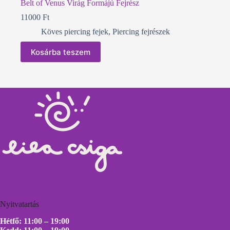
Belt of Venus Virág Formájú Fejrész
11000
Ft
Köves piercing fejek
,
Piercing fejrészek
Kosárba teszem
Nyitvatartás
Hétfő: 11:00 – 19:00