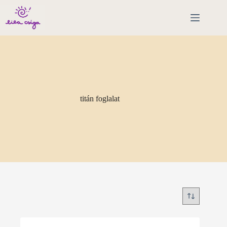
Skip
to
content
titán foglalat