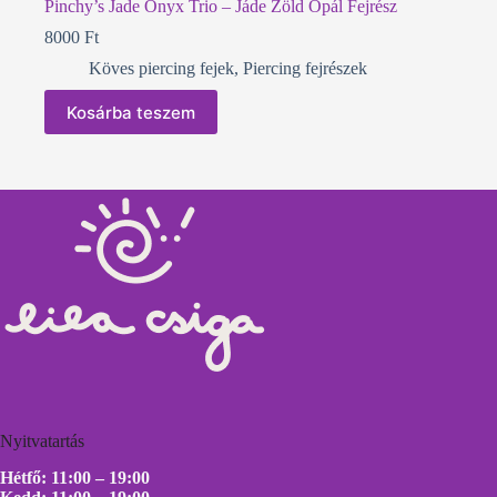
Pinchy’s Jade Onyx Trio – Jáde Zöld Opál Fejrész
8000
Ft
Köves piercing fejek
,
Piercing fejrészek
Kosárba teszem
Nyitvatartás
Hétfő: 11:00 – 19:00