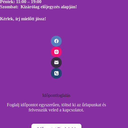
Péntek: 11:00 – 19:00
Szombat: Kizárólag előjegyzés alapján!
Kérlek, írj mielőtt
jössz!
Időpontfoglalás
Foglalj időpontot egyszerűen, töltsd ki az űrlapunkat és
felvesszük veled a kapcsolatot.