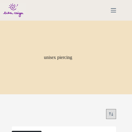
Skip
to
content
unisex piercing