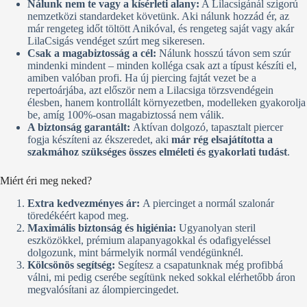
Nálunk nem te vagy a kísérleti alany:
A Lilacsigánál szigorú
nemzetközi standardeket követünk. Aki nálunk hozzád ér, az
már rengeteg időt töltött Anikóval, és rengeteg saját vagy akár
LilaCsigás vendéget szúrt meg sikeresen.
Csak a magabiztosság a cél:
Nálunk hosszú távon sem szúr
mindenki mindent – minden kolléga csak azt a típust készíti el,
amiben valóban profi. Ha új piercing fajtát vezet be a
repertoárjába, azt először nem a Lilacsiga törzsvendégein
élesben, hanem kontrollált környezetben, modelleken gyakorolja
be, amíg 100%-osan magabiztossá nem válik.
A biztonság garantált:
Aktívan dolgozó, tapasztalt piercer
fogja készíteni az ékszeredet, aki
már rég elsajátította a
szakmához szükséges összes elméleti és gyakorlati tudást
.
Miért éri meg neked?
Extra kedvezményes ár:
A piercinget a normál szalonár
töredékéért kapod meg.
Maximális biztonság és higiénia:
Ugyanolyan steril
eszközökkel, prémium alapanyagokkal és odafigyeléssel
dolgozunk, mint bármelyik normál vendégünknél.
Kölcsönös segítség:
Segítesz a csapatunknak még profibbá
válni, mi pedig cserébe segítünk neked sokkal elérhetőbb áron
megvalósítani az álompiercingedet.