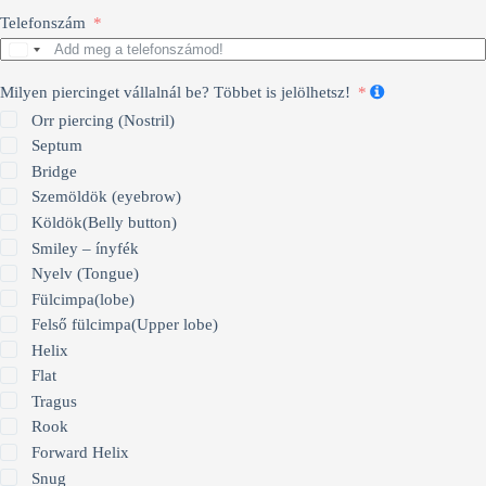
Telefonszám
H
u
n
Milyen piercinget vállalnál be? Többet is jelölhetsz!
g
Orr piercing (Nostril)
a
Septum
r
y
Bridge
+
Szemöldök (eyebrow)
3
Köldök(Belly button)
6
Smiley – ínyfék
Nyelv (Tongue)
Fülcimpa(lobe)
Felső fülcimpa(Upper lobe)
Helix
Flat
Tragus
Rook
Forward Helix
Snug