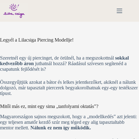
Skip
to
content
Legyél a Lilacsiga Piercing Modellje!
Szeretnél egy új piercinget, de örülnél, ha a megszokottnál
sokkal
kedvezőbb áron
juthatnál hozzá? Ráadásul szívesen segítenéd a
csapatunk fejlődését is?
Összegyűjtjük azokat a bátor és lelkes jelentkezőket, akiknél a nálunk
dolgozó, már tapasztalt piercerek begyakorolhatnak egy-egy testékszer
típust.
Mitől más ez, mint egy sima „tanfolyami oktatás”?
Magyarországon sajnos megszokott, hogy a „modellkedés” azt jelenti:
egy teljesen amatőr kezdő szúr meg téged egy alig tapasztaltabb
mentor mellett.
Nálunk ez nem így működik.