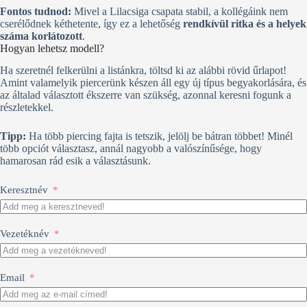
Fontos tudnod:
Mivel a Lilacsiga csapata stabil, a kollégáink nem
cserélődnek kéthetente, így ez a lehetőség
rendkívül ritka és a helyek
száma korlátozott
.
Hogyan lehetsz modell?
Ha szeretnél felkerülni a listánkra, töltsd ki az alábbi rövid űrlapot!
Amint valamelyik piercerünk készen áll egy új típus begyakorlására, és
az általad választott ékszerre van szükség, azonnal keresni fogunk a
részletekkel.
Tipp:
Ha több piercing fajta is tetszik, jelölj be bátran többet! Minél
több opciót választasz, annál nagyobb a valószínűsége, hogy
hamarosan rád esik a választásunk.
Keresztnév
Vezetéknév
Email