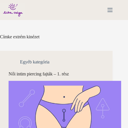
Skip
to
content
Címke
extrém kinézet
Egyéb kategória
Női intim piercing fajták – 1. rész