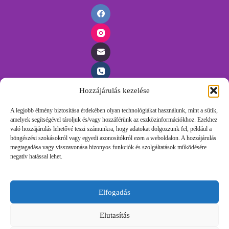
Hozzájárulás kezelése
Időpontfoglalás
A legjobb élmény biztosítása érdekében olyan technológiákat használunk, mint a sütik,
amelyek segítségével tároljuk és/vagy hozzáférünk az eszközinformációkhoz. Ezekhez
Foglalj időpontot egyszerűen, töltsd ki az űrlapunkat és
való hozzájárulás lehetővé teszi számunkra, hogy adatokat dolgozzunk fel, például a
felvesszük veled a kapcsolatot.
böngészési szokásokról vagy egyedi azonosítókról ezen a weboldalon. A hozzájárulás
megtagadása vagy visszavonása bizonyos funkciók és szolgáltatások működésére
negatív hatással lehet.
Időpontot Foglalok!
Elfogadás
Foglalj időpontot egyszerűen, töltsd ki az űrlapunkat és
felvesszük veled a kapcsolatot.
Elutasítás