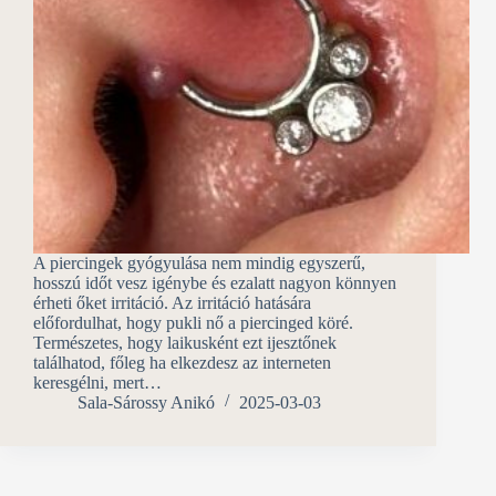
A piercingek gyógyulása nem mindig egyszerű,
hosszú időt vesz igénybe és ezalatt nagyon könnyen
érheti őket irritáció. Az irritáció hatására
előfordulhat, hogy pukli nő a piercinged köré.
Természetes, hogy laikusként ezt ijesztőnek
találhatod, főleg ha elkezdesz az interneten
keresgélni, mert…
Sala-Sárossy Anikó
2025-03-03