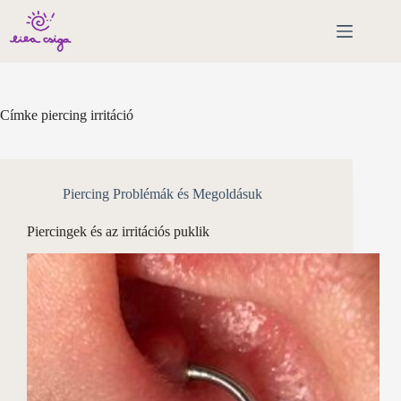
Skip
to
content
Címke
piercing irritáció
Piercing Problémák és Megoldásuk
Piercingek és az irritációs puklik