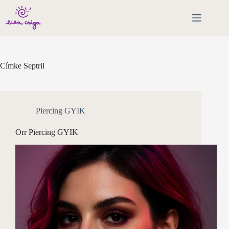
Skip
to
content
Címke
Septril
Piercing GYIK
Orr Piercing GYIK