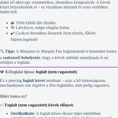
alakú kő alkot egy szimmetrikus, dinamikus kompozíciót. A kövek
közel helyezkednek el – ez vizuálisan letisztult és extra esztétikus
hatást kelt.
🧩 Több kőből álló díszítés
🎯 Látványos, mégis elegáns forma
✔️ Gyakori threadless ékszerek front részén, főként
fülpiercingeknél
🔍
Tipp:
A Marquise és Marquis Fan foglalatoknál is kiemelten fontos
a
szakszerű behelyezés
, hogy a kövek stabilak maradjanak és ne
sérüljön a foglalat.
💎 Kőfoglalat típusa:
foglalt (nem ragasztott)
Ez a piercing
foglalt követ
tartalmaz – azaz a kő biztonságosan,
mechanikusan van rögzítve a fém foglalatba, nem pedig ragasztva.
Miért fontos ez?
✅
Foglalt (nem ragasztott) kövek előnyei:
Sterilizálható
: A foglalt köves ékszer teljes mértékben