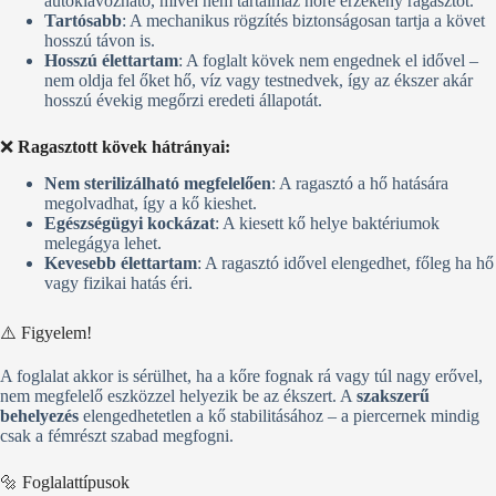
autoklávozható, mivel nem tartalmaz hőre érzékeny ragasztót.
Tartósabb
: A mechanikus rögzítés biztonságosan tartja a követ
hosszú távon is.
Hosszú élettartam
: A foglalt kövek nem engednek el idővel –
nem oldja fel őket hő, víz vagy testnedvek, így az ékszer akár
hosszú évekig megőrzi eredeti állapotát.
❌
Ragasztott kövek hátrányai:
Nem sterilizálható megfelelően
: A ragasztó a hő hatására
megolvadhat, így a kő kieshet.
Egészségügyi kockázat
: A kiesett kő helye baktériumok
melegágya lehet.
Kevesebb élettartam
: A ragasztó idővel elengedhet, főleg ha hő
vagy fizikai hatás éri.
⚠️ Figyelem!
A foglalat akkor is sérülhet, ha a kőre fognak rá vagy túl nagy erővel,
nem megfelelő eszközzel helyezik be az ékszert. A
szakszerű
behelyezés
elengedhetetlen a kő stabilitásához – a piercernek mindig
csak a fémrészt szabad megfogni.
🔩 Foglalattípusok