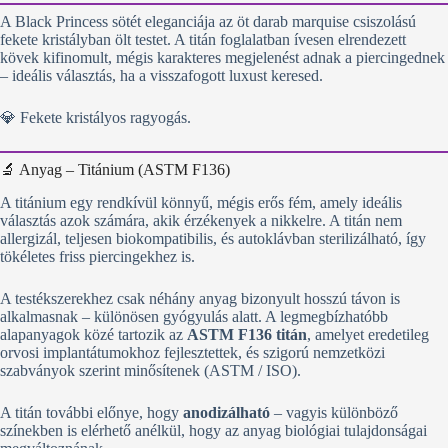
A Black Princess sötét eleganciája az öt darab marquise csiszolású
fekete kristályban ölt testet. A titán foglalatban ívesen elrendezett
kövek kifinomult, mégis karakteres megjelenést adnak a piercingednek
– ideális választás, ha a visszafogott luxust keresed.
💎 Fekete kristályos ragyogás.
🔬 Anyag – Titánium (ASTM F136)
A titánium egy rendkívül könnyű, mégis erős fém, amely ideális
választás azok számára, akik érzékenyek a nikkelre. A titán nem
allergizál, teljesen biokompatibilis, és autoklávban sterilizálható, így
tökéletes friss piercingekhez is.
A testékszerekhez csak néhány anyag bizonyult hosszú távon is
alkalmasnak – különösen gyógyulás alatt. A legmegbízhatóbb
alapanyagok közé tartozik az
ASTM F136 titán
, amelyet eredetileg
orvosi implantátumokhoz fejlesztettek, és szigorú nemzetközi
szabványok szerint minősítenek (ASTM / ISO).
A titán további előnye, hogy
anodizálható
– vagyis különböző
színekben is elérhető anélkül, hogy az anyag biológiai tulajdonságai