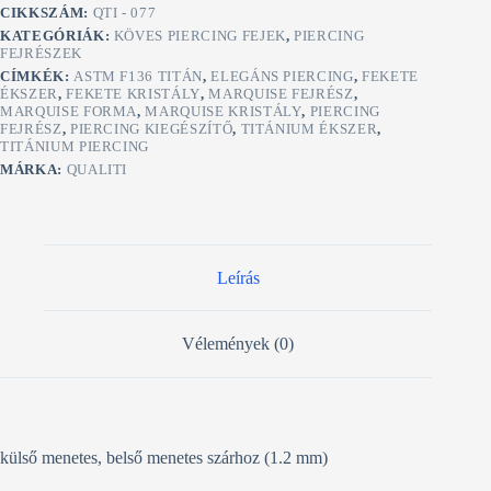
mennyiség
CIKKSZÁM:
QTI - 077
KATEGÓRIÁK:
KÖVES PIERCING FEJEK
,
PIERCING
FEJRÉSZEK
CÍMKÉK:
ASTM F136 TITÁN
,
ELEGÁNS PIERCING
,
FEKETE
ÉKSZER
,
FEKETE KRISTÁLY
,
MARQUISE FEJRÉSZ
,
MARQUISE FORMA
,
MARQUISE KRISTÁLY
,
PIERCING
FEJRÉSZ
,
PIERCING KIEGÉSZÍTŐ
,
TITÁNIUM ÉKSZER
,
TITÁNIUM PIERCING
MÁRKA:
QUALITI
Leírás
Vélemények (0)
külső menetes, belső menetes szárhoz (1.2 mm)