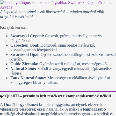
A képen látható színek csak illusztrációk – minden típusból több
árnyalat is elérhető!
Kőfajták leírása:
Swarovski Crystal:
Csiszolt, prémium kristály, intenzív
fényjátékkal.
Cabochon Opal:
Domború, sima opálos hatású kő,
visszafogottabb fényjátékkal.
Swarovski Opal:
Opálos színekben csillogó, csiszolt Swarovski
kristály.
Cubic Zirconia:
Gyémántszerű csillogású, mesterséges kő.
Natural Stone:
Valódi ásvány, egyedi mintázattal (pl. ametiszt,
jáspis).
Faux Natural Stone:
Mesterségesen előállított ásványhatású
kő, egységesebb árnyalatban.
🧩
QualiTi – prémium brit testékszer kompromisszumok nélkül
A
QualiTi
egy elismert brit piercinggyártó, amelynek ékszereit
világszerte piercerek ezrei
használják. A márka a
legmagasabb
minőségi elvárásoknak megfelelő
testékszereket gyárt – a stúdiók és