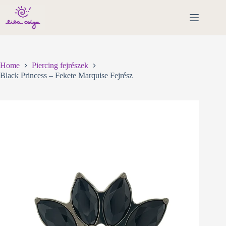
Skip
to
content
Home
Piercing fejrészek
Black Princess – Fekete Marquise Fejrész