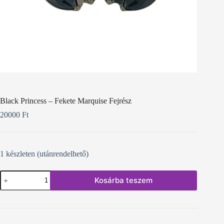
Black Princess – Fekete Marquise Fejrész
20000
Ft
1 készleten (utánrendelhető)
Black
Kosárba teszem
Princess
–
Fekete
Marquise
Fejrész