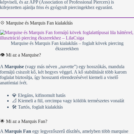
képviseli, és az APP (Association of Professional Piercers) is
kifejezetten ajánlja friss és gyógyult piercingekhez egyaránt.
💠 Marquise és Marquis Fan kialakítás
Marquise és Marquis Fan kialakítás – foglalt kövek piercing
ékszerekben
👁️ Mi az a Marquise?
A
Marquise
(vagy más néven „navette”) egy hosszúkás, mandula
formájú csiszolt kő, két hegyes véggel. A kő stabilitását több karom
foglalat biztosítja, így hosszanti elrendezésével kiemeli a viselő
anatómiai ívét.
💎 Elegáns, kifinomult hatás
📐 Kiemeli a fül, orrcimpa vagy köldök természetes vonalát
🛠️ Tartós, foglalt kialakítás
🌟 Mi az a Marquis Fan?
A
Marquis Fan
egy legyezőszerű díszítés, amelyben több marquise