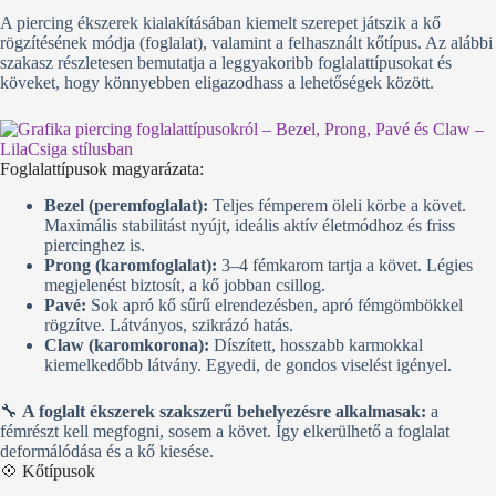
A piercing ékszerek kialakításában kiemelt szerepet játszik a kő
rögzítésének módja (foglalat), valamint a felhasznált kőtípus. Az alábbi
szakasz részletesen bemutatja a leggyakoribb foglalattípusokat és
köveket, hogy könnyebben eligazodhass a lehetőségek között.
Foglalattípusok magyarázata:
Bezel (peremfoglalat):
Teljes fémperem öleli körbe a követ.
Maximális stabilitást nyújt, ideális aktív életmódhoz és friss
piercinghez is.
Prong (karomfoglalat):
3–4 fémkarom tartja a követ. Légies
megjelenést biztosít, a kő jobban csillog.
Pavé:
Sok apró kő sűrű elrendezésben, apró fémgömbökkel
rögzítve. Látványos, szikrázó hatás.
Claw (karomkorona):
Díszített, hosszabb karmokkal
kiemelkedőbb látvány. Egyedi, de gondos viselést igényel.
🔧
A foglalt ékszerek szakszerű behelyezésre alkalmasak:
a
fémrészt kell megfogni, sosem a követ. Így elkerülhető a foglalat
deformálódása és a kő kiesése.
💠 Kőtípusok