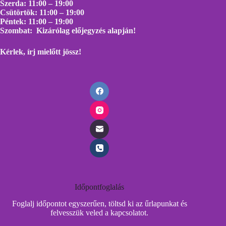
Szerda: 11:00 – 19:00
Csütörtök: 11:00 – 19:00
Péntek: 11:00 – 19:00
Szombat: Kizárólag előjegyzés alapján!
Kérlek, írj mielőtt
jössz!
Időpontfoglalás
Foglalj időpontot egyszerűen, töltsd ki az űrlapunkat és
felvesszük veled a kapcsolatot.