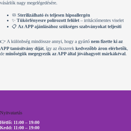
vásárlók nagy megelégedésére.
🧼
Sterilizálható és teljesen hipoallergén
✨
Tükörfényesre polírozott felület
– irritációmentes viselet
📋
Az APP ajánlásához szükséges szabványokat teljesíti
👉 A különbség mindössze annyi, hogy a gyártó
nem fizette ki az
APP tanúsítvány díját
, így az ékszerek
kedvezőbb áron elérhetők
,
de
minőségük megegyezik az APP által jóváhagyott márkákéval
.
Nyitvatartás
Hétfő: 11:00 – 19:00
Kedd: 11:00 – 19:00