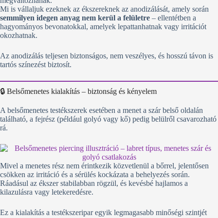
megváltoznának.
Mi is vállaljuk ezeknek az ékszereknek az anodizálását, amely során
semmilyen idegen anyag nem kerül a felületre
– ellentétben a
hagyományos bevonatokkal, amelyek lepattanhatnak vagy irritációt
okozhatnak.
Az anodizálás teljesen biztonságos, nem veszélyes, és hosszú távon is
tartós színezést biztosít.
🔒 Belsőmenetes kialakítás – biztonság és kényelem
A belsőmenetes testékszerek esetében a menet a szár belső oldalán
található, a fejrész (például golyó vagy kő) pedig belülről csavarozható
rá.
Mivel a menetes rész nem érintkezik közvetlenül a bőrrel, jelentősen
csökken az irritáció és a sérülés kockázata a behelyezés során.
Ráadásul az ékszer stabilabban rögzül, és kevésbé hajlamos a
kilazulásra vagy letekeredésre.
Ez a kialakítás a testékszeripar egyik legmagasabb minőségi szintjét