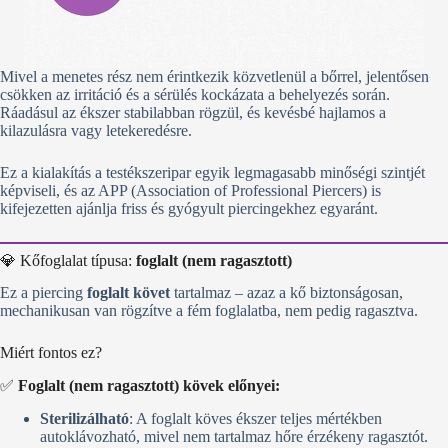
Mivel a menetes rész nem érintkezik közvetlenül a bőrrel, jelentősen
csökken az irritáció és a sérülés kockázata a behelyezés során.
Ráadásul az ékszer stabilabban rögzül, és kevésbé hajlamos a
kilazulásra vagy letekeredésre.
Ez a kialakítás a testékszeripar egyik legmagasabb minőségi szintjét
képviseli, és az APP (Association of Professional Piercers) is
kifejezetten ajánlja friss és gyógyult piercingekhez egyaránt.
💎 Kőfoglalat típusa:
foglalt (nem ragasztott)
Ez a piercing
foglalt követ
tartalmaz – azaz a kő biztonságosan,
mechanikusan van rögzítve a fém foglalatba, nem pedig ragasztva.
Miért fontos ez?
✅
Foglalt (nem ragasztott) kövek előnyei:
Sterilizálható
: A foglalt köves ékszer teljes mértékben
autoklávozható, mivel nem tartalmaz hőre érzékeny ragasztót.