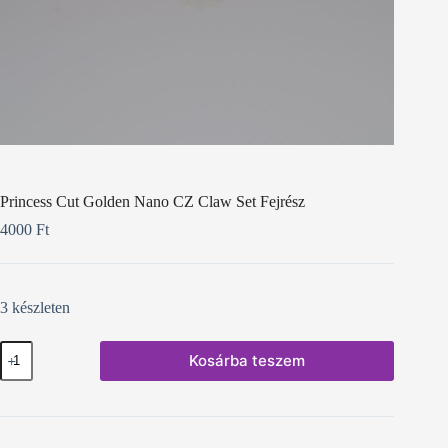
Princess Cut Golden Nano CZ Claw Set Fejrész
4000
Ft
3 készleten
Princess
Kosárba teszem
Cut
Golden
Nano
CZ
Claw