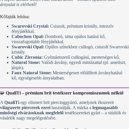
árnyalat is elérhető!
Kőfajták leírása:
Swarovski Crystal:
Csiszolt, prémium kristály, intenzív
fényjátékkal.
Cabochon Opal:
Domború, sima opálos hatású kő,
visszafogottabb fényjátékkal.
Swarovski Opal:
Opálos színekben csillogó, csiszolt Swarovski
kristály.
Cubic Zirconia:
Gyémántszerű csillogású, mesterséges kő.
Natural Stone:
Valódi ásvány, egyedi mintázattal (pl. ametiszt,
jáspis).
Faux Natural Stone:
Mesterségesen előállított ásványhatású
kő, egységesebb árnyalatban.
🧩
QualiTi – prémium brit testékszer kompromisszumok nélkül
A
QualiTi
egy elismert brit piercinggyártó, amelynek ékszereit
világszerte piercerek ezrei
használják. A márka a
legmagasabb
minőségi elvárásoknak megfelelő
testékszereket gyárt – a stúdiók és
vásárlók nagy megelégedésére.