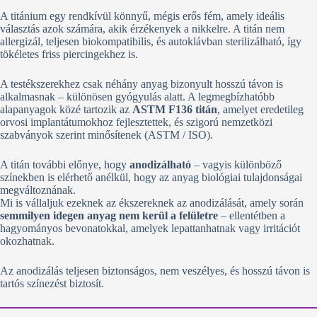
A titánium egy rendkívül könnyű, mégis erős fém, amely ideális
választás azok számára, akik érzékenyek a nikkelre. A titán nem
allergizál, teljesen biokompatibilis, és autoklávban sterilizálható, így
tökéletes friss piercingekhez is.
A testékszerekhez csak néhány anyag bizonyult hosszú távon is
alkalmasnak – különösen gyógyulás alatt. A legmegbízhatóbb
alapanyagok közé tartozik az
ASTM F136 titán
, amelyet eredetileg
orvosi implantátumokhoz fejlesztettek, és szigorú nemzetközi
szabványok szerint minősítenek (ASTM / ISO).
A titán további előnye, hogy
anodizálható
– vagyis különböző
színekben is elérhető anélkül, hogy az anyag biológiai tulajdonságai
megváltoznának.
Mi is vállaljuk ezeknek az ékszereknek az anodizálását, amely során
semmilyen idegen anyag nem kerül a felületre
– ellentétben a
hagyományos bevonatokkal, amelyek lepattanhatnak vagy irritációt
okozhatnak.
Az anodizálás teljesen biztonságos, nem veszélyes, és hosszú távon is
tartós színezést biztosít.