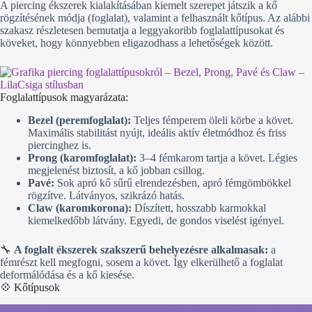
A piercing ékszerek kialakításában kiemelt szerepet játszik a kő
rögzítésének módja (foglalat), valamint a felhasznált kőtípus. Az alábbi
szakasz részletesen bemutatja a leggyakoribb foglalattípusokat és
köveket, hogy könnyebben eligazodhass a lehetőségek között.
Foglalattípusok magyarázata:
Bezel (peremfoglalat):
Teljes fémperem öleli körbe a követ.
Maximális stabilitást nyújt, ideális aktív életmódhoz és friss
piercinghez is.
Prong (karomfoglalat):
3–4 fémkarom tartja a követ. Légies
megjelenést biztosít, a kő jobban csillog.
Pavé:
Sok apró kő sűrű elrendezésben, apró fémgömbökkel
rögzítve. Látványos, szikrázó hatás.
Claw (karomkorona):
Díszített, hosszabb karmokkal
kiemelkedőbb látvány. Egyedi, de gondos viselést igényel.
🔧
A foglalt ékszerek szakszerű behelyezésre alkalmasak:
a
fémrészt kell megfogni, sosem a követ. Így elkerülhető a foglalat
deformálódása és a kő kiesése.
💠 Kőtípusok