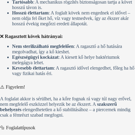
Tartósabb
: A mechanikus rögzítés biztonságosan tartja a követ
hosszú távon is.
Hosszú élettartam
: A foglalt kövek nem engednek el idővel –
nem oldja fel őket hő, víz vagy testnedvek, így az ékszer akár
hosszú évekig megőrzi eredeti állapotát.
❌
Ragasztott kövek hátrányai:
Nem sterilizálható megfelelően
: A ragasztó a hő hatására
megolvadhat, így a kő kieshet.
Egészségügyi kockázat
: A kiesett kő helye baktériumok
melegágya lehet.
Kevesebb élettartam
: A ragasztó idővel elengedhet, főleg ha hő
vagy fizikai hatás éri.
⚠️ Figyelem!
A foglalat akkor is sérülhet, ha a kőre fognak rá vagy túl nagy erővel,
nem megfelelő eszközzel helyezik be az ékszert. A
szakszerű
behelyezés
elengedhetetlen a kő stabilitásához – a piercernek mindig
csak a fémrészt szabad megfogni.
🔩 Foglalattípusok