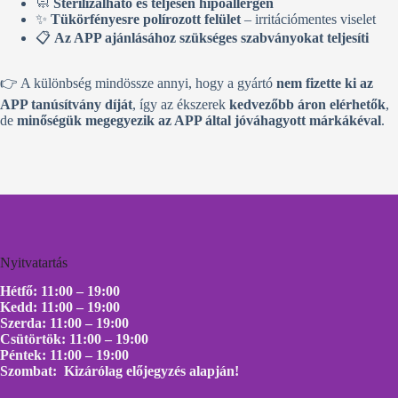
🧼
Sterilizálható és teljesen hipoallergén
✨
Tükörfényesre polírozott felület
– irritációmentes viselet
📋
Az APP ajánlásához szükséges szabványokat teljesíti
👉 A különbség mindössze annyi, hogy a gyártó
nem fizette ki az
APP tanúsítvány díját
, így az ékszerek
kedvezőbb áron elérhetők
,
de
minőségük megegyezik az APP által jóváhagyott márkákéval
.
Nyitvatartás
Hétfő: 11:00 – 19:00
Kedd: 11:00 – 19:00
Szerda: 11:00 – 19:00
Csütörtök: 11:00 – 19:00
Péntek: 11:00 – 19:00
Szombat: Kizárólag előjegyzés alapján!