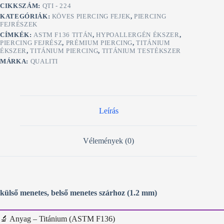
Set
CIKKSZÁM:
QTI - 224
Fejrész
KATEGÓRIÁK:
KÖVES PIERCING FEJEK
,
PIERCING
mennyiség
FEJRÉSZEK
CÍMKÉK:
ASTM F136 TITÁN
,
HYPOALLERGÉN ÉKSZER
,
PIERCING FEJRÉSZ
,
PRÉMIUM PIERCING
,
TITÁNIUM
ÉKSZER
,
TITÁNIUM PIERCING
,
TITÁNIUM TESTÉKSZER
MÁRKA:
QUALITI
Leírás
Vélemények (0)
külső menetes, belső menetes szárhoz (1.2 mm)
🔬 Anyag – Titánium (ASTM F136)