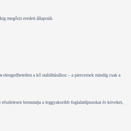
ig megőrzi eredeti állapotát.
s
elengedhetetlen a kő stabilitásához – a piercernek mindig csak a
z részletesen bemutatja a leggyakoribb foglalattípusokat és köveket,