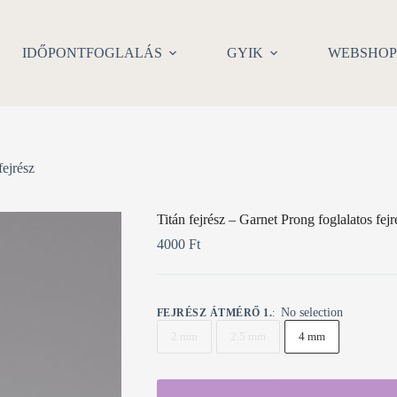
IDŐPONTFOGLALÁS
GYIK
WEBSHO
fejrész
Titán fejrész – Garnet Prong foglalatos fejr
4000
Ft
No selection
FEJRÉSZ ÁTMÉRŐ 1.
:
2 mm
2.5 mm
4 mm