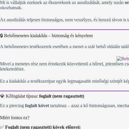
Mi is vállaljuk ezeknek az ékszereknek az anodizálását, amely során
se
okozhatnak.
Az anodizálás teljesen biztonságos, nem veszélyes, és hosszú távon is tar
🔒 Belsőmenetes kialakítás – biztonság és kényelem
A belsőmenetes testékszerek esetében a menet a szár belső oldalán talál
Mivel a menetes rész nem érintkezik közvetlenül a bőrrel, jelentősen cs
letekeredésre.
Ez a kialakítás a testékszeripar egyik legmagasabb minőségi szintjét kép
💎 Kőfoglalat típusa:
foglalt (nem ragasztott)
Ez a piercing
foglalt követ
tartalmaz – azaz a kő biztonságosan, mecha
Miért fontos ez?
✅
Foglalt (nem ragasztott) kövek előnyei: