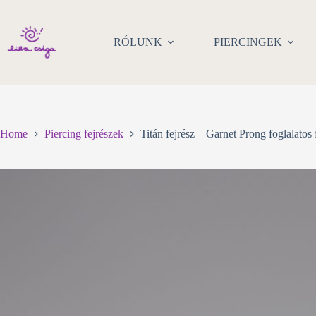
Skip
to
content
RÓLUNK
PIERCINGEK
Home
Piercing fejrészek
Titán fejrész – Garnet Prong foglalatos 