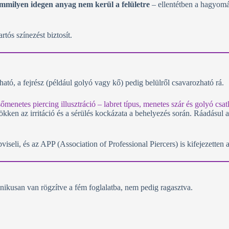
mmilyen idegen anyag nem kerül a felületre
– ellentétben a hagyomá
tós színezést biztosít.
ható, a fejrész (például golyó vagy kő) pedig belülről csavarozható rá.
ökken az irritáció és a sérülés kockázata a behelyezés során. Ráadásul 
viseli, és az APP (Association of Professional Piercers) is kifejezetten 
nikusan van rögzítve a fém foglalatba, nem pedig ragasztva.