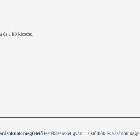
 és a kő kiesése.
árásoknak megfelelő
testékszereket gyárt – a stúdiók és vásárlók nagy