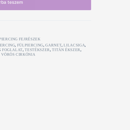
rba teszem
PIERCING FEJRÉSZEK
IERCING
,
FÜLPIERCING
,
GARNET
,
LILACSIGA
,
G FOGLALAT
,
TESTÉKSZER
,
TITÁN ÉKSZER
,
,
VÖRÖS CIRKÓNIA