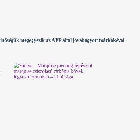
inőségük megegyezik az APP által jóváhagyott márkákéval
.