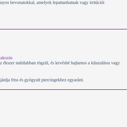
nyos bevonatokkal, amelyek lepattanhatnak vagy irritációt
az ékszer stabilabban rögzül, és kevésbé hajlamos a kilazulásra vagy
ajánlja friss és gyógyult piercingekhez egyaránt.