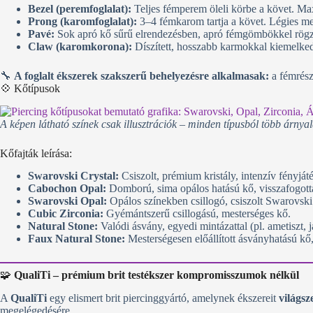
Bezel (peremfoglalat):
Teljes fémperem öleli körbe a követ. Maxim
Prong (karomfoglalat):
3–4 fémkarom tartja a követ. Légies megj
Pavé:
Sok apró kő sűrű elrendezésben, apró fémgömbökkel rögzí
Claw (karomkorona):
Díszített, hosszabb karmokkal kiemelked
🔧
A foglalt ékszerek szakszerű behelyezésre alkalmasak:
a fémrész
💠 Kőtípusok
A képen látható színek csak illusztrációk – minden típusból több árnyala
Kőfajták leírása:
Swarovski Crystal:
Csiszolt, prémium kristály, intenzív fényját
Cabochon Opal:
Domború, sima opálos hatású kő, visszafogott
Swarovski Opal:
Opálos színekben csillogó, csiszolt Swarovski 
Cubic Zirconia:
Gyémántszerű csillogású, mesterséges kő.
Natural Stone:
Valódi ásvány, egyedi mintázattal (pl. ametiszt, j
Faux Natural Stone:
Mesterségesen előállított ásványhatású kő
🧩
QualiTi – prémium brit testékszer kompromisszumok nélkül
A
QualiTi
egy elismert brit piercinggyártó, amelynek ékszereit
világsz
megelégedésére.