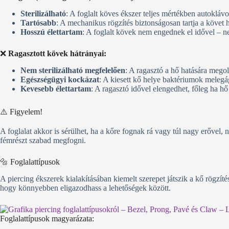
Sterilizálható
: A foglalt köves ékszer teljes mértékben autokláv
Tartósabb
: A mechanikus rögzítés biztonságosan tartja a követ 
Hosszú élettartam
: A foglalt kövek nem engednek el idővel – ne
❌
Ragasztott kövek hátrányai:
Nem sterilizálható megfelelően
: A ragasztó a hő hatására megol
Egészségügyi kockázat
: A kiesett kő helye baktériumok melegá
Kevesebb élettartam
: A ragasztó idővel elengedhet, főleg ha hő 
⚠️ Figyelem!
A foglalat akkor is sérülhet, ha a kőre fognak rá vagy túl nagy erővel,
fémrészt szabad megfogni.
🔩 Foglalattípusok
A piercing ékszerek kialakításában kiemelt szerepet játszik a kő rögzíté
hogy könnyebben eligazodhass a lehetőségek között.
Foglalattípusok magyarázata: