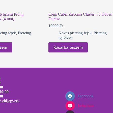
gyhatású Prong
Clear Cubic Zirconia Cluster – 3 Köves
sz (4 mm)
Fejrész
10000
Ft
cing fejek
,
Piercing
Köves piercing fejek
,
Piercing
fejrészek
szem
Kosárba teszem
0
0
00
19:00
Facebook
00
 előjegyzés
Instagram