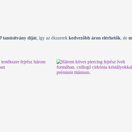
P tanúsítvány díját
, így az ékszerek
kedvezőbb áron elérhetők
, de
m