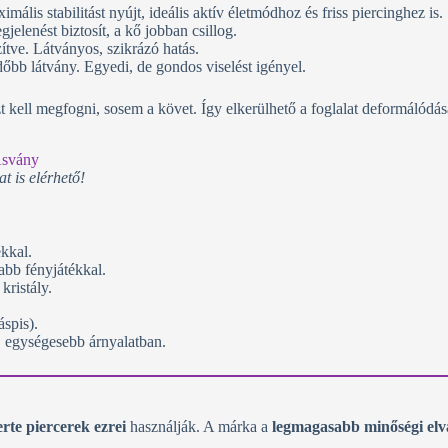
ális stabilitást nyújt, ideális aktív életmódhoz és friss piercinghez is.
elenést biztosít, a kő jobban csillog.
tve. Látványos, szikrázó hatás.
őbb látvány. Egyedi, de gondos viselést igényel.
t kell megfogni, sosem a követ. Így elkerülhető a foglalat deformálódása
t is elérhető!
ékkal.
abb fényjátékkal.
kristály.
áspis).
, egységesebb árnyalatban.
erte piercerek ezrei
használják. A márka a
legmagasabb minőségi elv