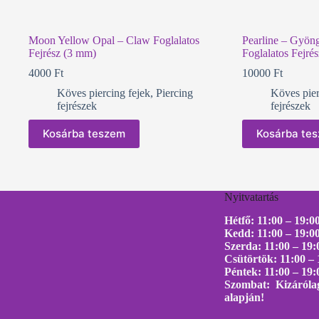
Moon Yellow Opal – Claw Foglalatos
Pearline – Gyön
Fejrész (3 mm)
Foglalatos Fejré
4000
Ft
10000
Ft
Köves piercing fejek
,
Piercing
Köves pier
fejrészek
fejrészek
Kosárba teszem
Kosárba te
Nyitvatartás
Hétfő: 11:00 – 19:0
Kedd: 11:00 – 19:0
Szerda: 11:00 – 19:
Csütörtök: 11:00 – 
Péntek: 11:00 – 19:
Szombat: Kizárólag
alapján!