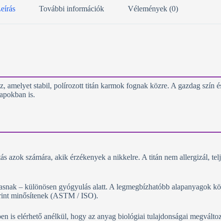
eírás
További információk
Vélemények (0)
z, amelyet stabil, polírozott titán karmok fognak közre. A gazdag szín és
apokban is.
 azok számára, akik érzékenyek a nikkelre. A titán nem allergizál, teljes
masnak – különösen gyógyulás alatt. A legmegbízhatóbb alapanyagok kö
erint minősítenek (ASTM / ISO).
n is elérhető anélkül, hogy az anyag biológiai tulajdonságai megválto