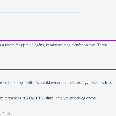
 a finom fényjáték elegáns, karakteres megjelenést biztosít. Tartós,
en biokompatibilis, és autoklávban sterilizálható, így tökéletes friss
zé tartozik az
ASTM F136 titán
, amelyet eredetileg orvosi
znának.