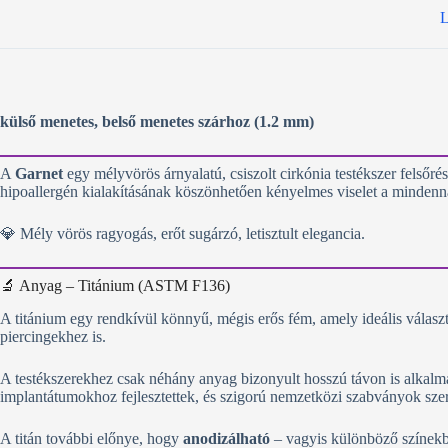
L
külső menetes, belső menetes szárhoz (1.2 mm)
A
Garnet
egy mélyvörös árnyalatú, csiszolt cirkónia testékszer felsőrés
hipoallergén kialakításának köszönhetően kényelmes viselet a mindenn
💎 Mély vörös ragyogás, erőt sugárzó, letisztult elegancia.
🔬 Anyag – Titánium (ASTM F136)
A titánium egy rendkívül könnyű, mégis erős fém, amely ideális választás
piercingekhez is.
A testékszerekhez csak néhány anyag bizonyult hosszú távon is alkal
implantátumokhoz fejlesztettek, és szigorú nemzetközi szabványok sz
A titán további előnye, hogy
anodizálható
– vagyis különböző színekbe