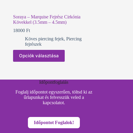
Soraya – Marquise Fejrész Cirkónia
Kövekkel (3.5mm – 4.5mm)
18000
Ft
Köves piercing fejek
,
Piercing
fejrészek
Ennek
Opciók választása
a
terméknek
több
variációja
van.
Időpontfoglalás
A
változatok
Foglalj időpontot egyszerűen, töltsd ki az
a
űrlapunkat és felvesszük veled a
termékoldalon
kapcsolatot.
választhatók
ki
Időpontot Foglalok!