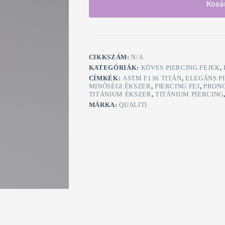
Kosá
CIKKSZÁM:
N/A
KATEGÓRIÁK:
KÖVES PIERCING FEJEK
,
CÍMKÉK:
ASTM F136 TITÁN
,
ELEGÁNS P
MINŐSÉGI ÉKSZER
,
PIERCING FEJ
,
PRON
TITÁNIUM ÉKSZER
,
TITÁNIUM PIERCING
MÁRKA:
QUALITI