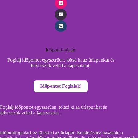
Időpontfoglalás
Foglalj időpontot egyszerűen, töltsd ki az űrlapunkat és
felvesszük veled a kapcsolatot.
Időpontot Foglalok!
Foglalj időpontot egyszerűen, töltsd ki az űrlapunkat és
felvesszük veled a kapcsolatot.
Időpontfoglaláshoz töltsd ki az űrlapot! Rendeléshez használd a
IDŐPONTFOGLALÁS
webshopot – még nincs minden feltöltve, de írj bátran, és beszerezzük,