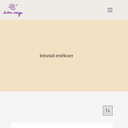
Skip
to
content
letisztult testékszer