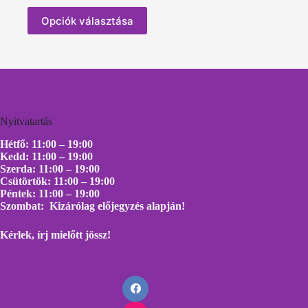
Ennek
Opciók választása
a
terméknek
több
variációja
van.
A
változatok
a
Nyitvatartás
termékoldalon
választhatók
Hétfő: 11:00 – 19:00
ki
Kedd: 11:00 – 19:00
Szerda: 11:00 – 19:00
Csütörtök: 11:00 – 19:00
Péntek: 11:00 – 19:00
Szombat: Kizárólag előjegyzés alapján!
Kérlek, írj mielőtt
jössz!