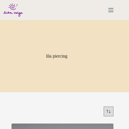
Skip
to
content
lila piercing