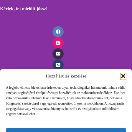
Kérlek, írj mielőtt
jössz!
Hozzájárulás kezelése
Időpontfoglalás
A legjobb élmény biztosítása érdekében olyan technológiákat használunk, mint a sütik,
amelyek segítségével tároljuk és/vagy hozzáférünk az eszközinformációkhoz. Ezekhez
Foglalj időpontot egyszerűen, töltsd ki az űrlapunkat és
való hozzájárulás lehetővé teszi számunkra, hogy adatokat dolgozzunk fel, például a
felvesszük veled a kapcsolatot.
böngészési szokásokról vagy egyedi azonosítókról ezen a weboldalon. A hozzájárulás
megtagadása vagy visszavonása bizonyos funkciók és szolgáltatások működésére
negatív hatással lehet.
Időpontot Foglalok!