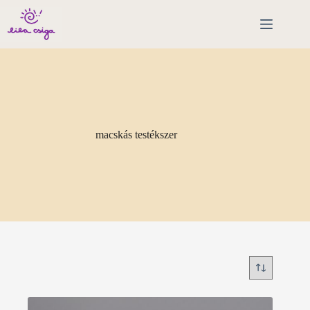
Skip
to
content
macskás testékszer