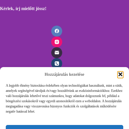
Kérlek, írj mielőtt
jössz!
Hozzájárulás kezelése
Időpontfoglalás
A legjobb élmény biztosítása érdekében olyan technológiákat használunk, mint a sütik,
amelyek segítségével tároljuk és/vagy hozzáférünk az eszközinformációkhoz. Ezekhez
Foglalj időpontot egyszerűen, töltsd ki az űrlapunkat és
való hozzájárulás lehetővé teszi számunkra, hogy adatokat dolgozzunk fel, például a
felvesszük veled a kapcsolatot.
böngészési szokásokról vagy egyedi azonosítókról ezen a weboldalon. A hozzájárulás
megtagadása vagy visszavonása bizonyos funkciók és szolgáltatások működésére
negatív hatással lehet.
Időpontot Foglalok!