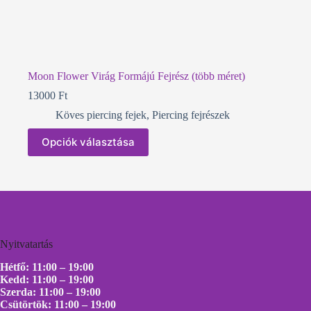
Moon Flower Virág Formájú Fejrész (több méret)
13000
Ft
Köves piercing fejek
,
Piercing fejrészek
Ennek
Opciók választása
a
terméknek
több
variációja
van.
A
változatok
a
Nyitvatartás
termékoldalon
választhatók
Hétfő: 11:00 – 19:00
ki
Kedd: 11:00 – 19:00
Szerda: 11:00 – 19:00
Csütörtök: 11:00 – 19:00