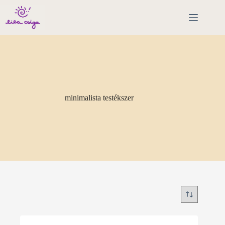
Skip
to
content
minimalista testékszer