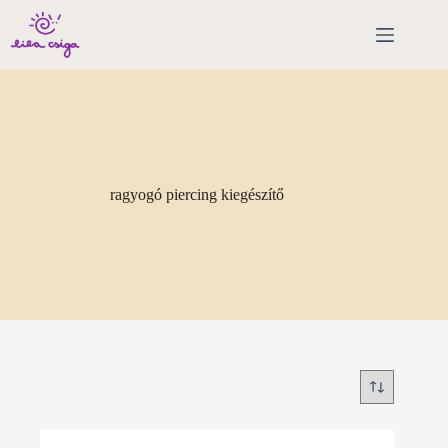
Skip
to
content
ragyogó piercing kiegészítő