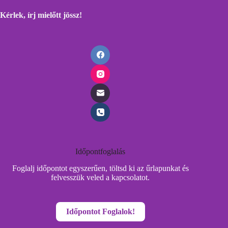
Kérlek, írj mielőtt
jössz!
Időpontfoglalás
Foglalj időpontot egyszerűen, töltsd ki az űrlapunkat és
felvesszük veled a kapcsolatot.
Időpontot Foglalok!