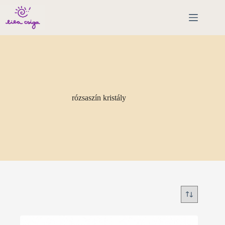
Skip
to
content
rózsaszín kristály