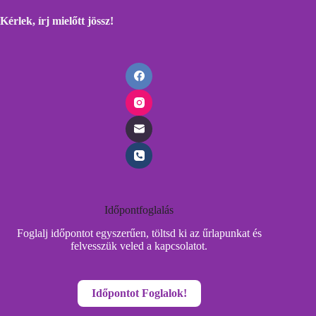
Kérlek, írj mielőtt
jössz!
Időpontfoglalás
Foglalj időpontot egyszerűen, töltsd ki az űrlapunkat és
felvesszük veled a kapcsolatot.
Időpontot Foglalok!