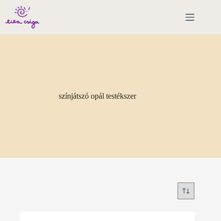
Skip
to
content
színjátszó opál testékszer