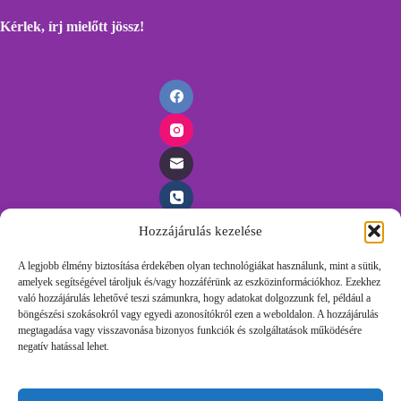
Kérlek, írj mielőtt
jössz!
Hozzájárulás kezelése
Időpontfoglalás
A legjobb élmény biztosítása érdekében olyan technológiákat használunk, mint a sütik,
amelyek segítségével tároljuk és/vagy hozzáférünk az eszközinformációkhoz. Ezekhez
Foglalj időpontot egyszerűen, töltsd ki az űrlapunkat és
való hozzájárulás lehetővé teszi számunkra, hogy adatokat dolgozzunk fel, például a
felvesszük veled a kapcsolatot.
böngészési szokásokról vagy egyedi azonosítókról ezen a weboldalon. A hozzájárulás
megtagadása vagy visszavonása bizonyos funkciók és szolgáltatások működésére
negatív hatással lehet.
Időpontot Foglalok!