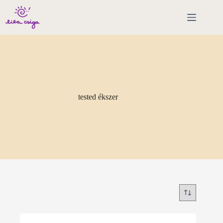
Skip
to
content
tested ékszer