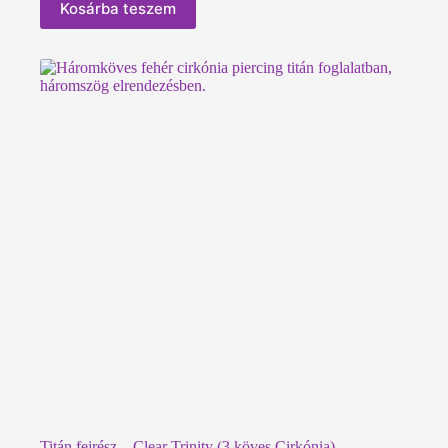
Kosárba teszem
Titán fejrész – Clear Trinity (3 köves Cirkónia)