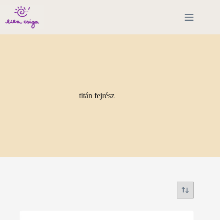
Skip
to
content
titán fejrész