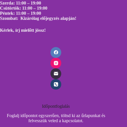
Szerda: 11:00 – 19:00
Csütörtök: 11:00 – 19:00
Péntek: 11:00 – 19:00
Szombat: Kizárólag előjegyzés alapján!
Kérlek, írj mielőtt
jössz!
Időpontfoglalás
Foglalj időpontot egyszerűen, töltsd ki az űrlapunkat és
felvesszük veled a kapcsolatot.