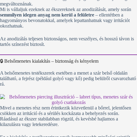
megváltoznának.
Mi is vállaljuk ezeknek az ékszereknek az anodizálását, amely során
semmilyen idegen anyag nem kerül a felületre
– ellentétben a
hagyományos bevonatokkal, amelyek lepattanhatnak vagy irritációt
okozhatnak.
Az anodizálás teljesen biztonságos, nem veszélyes, és hosszú távon is
tartós színezést biztosít.
🔒 Belsőmenetes kialakítás – biztonság és kényelem
A belsőmenetes testékszerek esetében a menet a szár belső oldalán
található, a fejrész (például golyó vagy kő) pedig belülről csavarozható
rá.
Mivel a menetes rész nem érintkezik közvetlenül a bőrrel, jelentősen
csökken az irritáció és a sérülés kockázata a behelyezés során.
Ráadásul az ékszer stabilabban rögzül, és kevésbé hajlamos a
kilazulásra vagy letekeredésre.