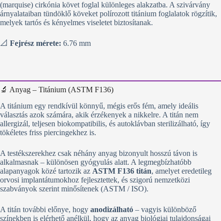
(marquise) cirkónia követ foglal különleges alakzatba. A szivárvány
árnyalataiban tündöklő köveket polírozott titánium foglalatok rögzítik,
melyek tartós és kényelmes viseletet biztosítanak.
📐
Fejrész mérete:
6.76 mm
🔬 Anyag – Titánium (ASTM F136)
A titánium egy rendkívül könnyű, mégis erős fém, amely ideális
választás azok számára, akik érzékenyek a nikkelre. A titán nem
allergizál, teljesen biokompatibilis, és autoklávban sterilizálható, így
tökéletes friss piercingekhez is.
A testékszerekhez csak néhány anyag bizonyult hosszú távon is
alkalmasnak – különösen gyógyulás alatt. A legmegbízhatóbb
alapanyagok közé tartozik az
ASTM F136 titán
, amelyet eredetileg
orvosi implantátumokhoz fejlesztettek, és szigorú nemzetközi
szabványok szerint minősítenek (ASTM / ISO).
A titán további előnye, hogy
anodizálható
– vagyis különböző
színekben is elérhető anélkül, hogy az anyag biológiai tulajdonságai