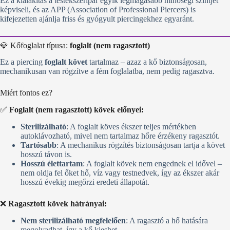
Ez a kialakítás a testékszeripar egyik legmagasabb minőségi szintjét
képviseli, és az APP (Association of Professional Piercers) is
kifejezetten ajánlja friss és gyógyult piercingekhez egyaránt.
💎 Kőfoglalat típusa:
foglalt (nem ragasztott)
Ez a piercing
foglalt követ
tartalmaz – azaz a kő biztonságosan,
mechanikusan van rögzítve a fém foglalatba, nem pedig ragasztva.
Miért fontos ez?
✅
Foglalt (nem ragasztott) kövek előnyei:
Sterilizálható
: A foglalt köves ékszer teljes mértékben
autoklávozható, mivel nem tartalmaz hőre érzékeny ragasztót.
Tartósabb
: A mechanikus rögzítés biztonságosan tartja a követ
hosszú távon is.
Hosszú élettartam
: A foglalt kövek nem engednek el idővel –
nem oldja fel őket hő, víz vagy testnedvek, így az ékszer akár
hosszú évekig megőrzi eredeti állapotát.
❌
Ragasztott kövek hátrányai:
Nem sterilizálható megfelelően
: A ragasztó a hő hatására
megolvadhat, így a kő kieshet.