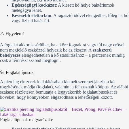
Egészségügyi kockázat
: A kiesett kő helye baktériumok
melegágya lehet.
Kevesebb élettartam
: A ragasztó idővel elengedhet, főleg ha hő
vagy fizikai hatás éri.
⚠️ Figyelem!
A foglalat akkor is sérülhet, ha a kőre fognak rá vagy túl nagy erővel,
nem megfelelő eszközzel helyezik be az ékszert. A
szakszerű
behelyezés
elengedhetetlen a kő stabilitásához – a piercernek mindig
csak a fémrészt szabad megfogni.
🔩 Foglalattípusok
A piercing ékszerek kialakításában kiemelt szerepet játszik a kő
rögzítésének módja (foglalat), valamint a felhasznált kőtípus. Az alábbi
szakasz részletesen bemutatja a leggyakoribb foglalattípusokat és
köveket, hogy könnyebben eligazodhass a lehetőségek között.
Foglalattípusok magyarázata: