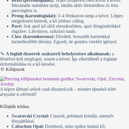
Bezel (peremfoglalat):
Teljes fémperem öleli körbe a követ.
Maximális stabilitást nyújt, ideális aktív életmódhoz és friss
piercinghez is.
Prong (karomfoglalat):
3–4 fémkarom tartja a követ. Légies
megjelenést biztosít, a kő jobban csillog.
Pavé:
Sok apró kő sűrű elrendezésben, apró fémgömbökkel
rögzítve. Látványos, szikrázó hatás.
Claw (karomkorona):
Díszített, hosszabb karmokkal
kiemelkedőbb látvány. Egyedi, de gondos viselést igényel.
🔧
A foglalt ékszerek szakszerű behelyezésre alkalmasak:
a
fémrészt kell megfogni, sosem a követ. Így elkerülhető a foglalat
deformálódása és a kő kiesése.
💠 Kőtípusok
A képen látható színek csak illusztrációk – minden típusból több
árnyalat is elérhető!
Kőfajták leírása:
Swarovski Crystal:
Csiszolt, prémium kristály, intenzív
fényjátékkal.
Cabochon Opal:
Domború, sima opálos hatású kő,