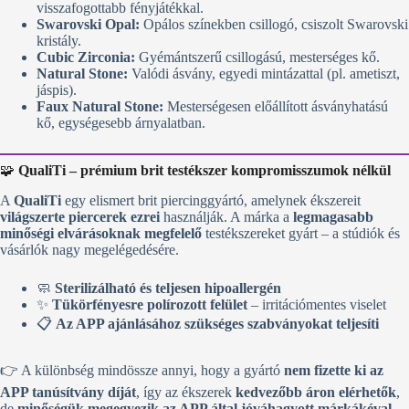
visszafogottabb fényjátékkal.
Swarovski Opal:
Opálos színekben csillogó, csiszolt Swarovski
kristály.
Cubic Zirconia:
Gyémántszerű csillogású, mesterséges kő.
Natural Stone:
Valódi ásvány, egyedi mintázattal (pl. ametiszt,
jáspis).
Faux Natural Stone:
Mesterségesen előállított ásványhatású
kő, egységesebb árnyalatban.
🧩
QualiTi – prémium brit testékszer kompromisszumok nélkül
A
QualiTi
egy elismert brit piercinggyártó, amelynek ékszereit
világszerte piercerek ezrei
használják. A márka a
legmagasabb
minőségi elvárásoknak megfelelő
testékszereket gyárt – a stúdiók és
vásárlók nagy megelégedésére.
🧼
Sterilizálható és teljesen hipoallergén
✨
Tükörfényesre polírozott felület
– irritációmentes viselet
📋
Az APP ajánlásához szükséges szabványokat teljesíti
👉 A különbség mindössze annyi, hogy a gyártó
nem fizette ki az
APP tanúsítvány díját
, így az ékszerek
kedvezőbb áron elérhetők
,
de
minőségük megegyezik az APP által jóváhagyott márkákéval
.