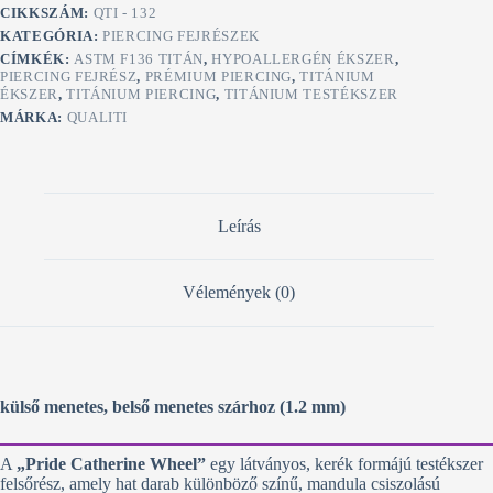
Kristályokkal
CIKKSZÁM:
QTI - 132
mennyiség
KATEGÓRIA:
PIERCING FEJRÉSZEK
CÍMKÉK:
ASTM F136 TITÁN
,
HYPOALLERGÉN ÉKSZER
,
PIERCING FEJRÉSZ
,
PRÉMIUM PIERCING
,
TITÁNIUM
ÉKSZER
,
TITÁNIUM PIERCING
,
TITÁNIUM TESTÉKSZER
MÁRKA:
QUALITI
Leírás
Vélemények (0)
külső menetes, belső menetes szárhoz (1.2 mm)
A
„Pride Catherine Wheel”
egy látványos, kerék formájú testékszer
felsőrész, amely hat darab különböző színű, mandula csiszolású