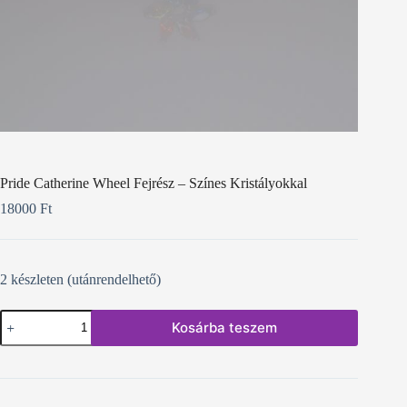
Pride Catherine Wheel Fejrész – Színes Kristályokkal
18000
Ft
2 készleten (utánrendelhető)
Pride
Kosárba teszem
Catherine
Wheel
Fejrész
-
Színes