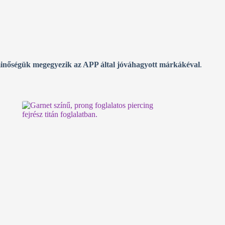
inőségük megegyezik az APP által jóváhagyott márkákéval
.