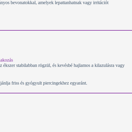
nyos bevonatokkal, amelyek lepattanhatnak vagy irritációt
az ékszer stabilabban rögzül, és kevésbé hajlamos a kilazulásra vagy
ajánlja friss és gyógyult piercingekhez egyaránt.