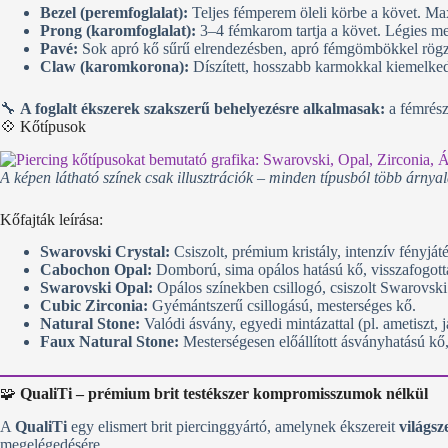
Bezel (peremfoglalat):
Teljes fémperem öleli körbe a követ. Maxim
Prong (karomfoglalat):
3–4 fémkarom tartja a követ. Légies megj
Pavé:
Sok apró kő sűrű elrendezésben, apró fémgömbökkel rögzí
Claw (karomkorona):
Díszített, hosszabb karmokkal kiemelked
🔧
A foglalt ékszerek szakszerű behelyezésre alkalmasak:
a fémrész
💠 Kőtípusok
A képen látható színek csak illusztrációk – minden típusból több árnyala
Kőfajták leírása:
Swarovski Crystal:
Csiszolt, prémium kristály, intenzív fényját
Cabochon Opal:
Domború, sima opálos hatású kő, visszafogott
Swarovski Opal:
Opálos színekben csillogó, csiszolt Swarovski 
Cubic Zirconia:
Gyémántszerű csillogású, mesterséges kő.
Natural Stone:
Valódi ásvány, egyedi mintázattal (pl. ametiszt, j
Faux Natural Stone:
Mesterségesen előállított ásványhatású kő
🧩
QualiTi – prémium brit testékszer kompromisszumok nélkül
A
QualiTi
egy elismert brit piercinggyártó, amelynek ékszereit
világsz
megelégedésére.