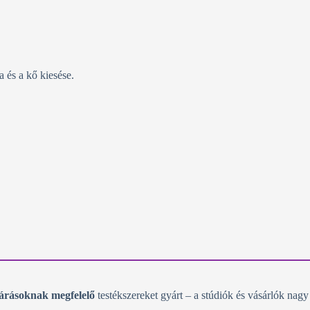
 és a kő kiesése.
árásoknak megfelelő
testékszereket gyárt – a stúdiók és vásárlók nagy