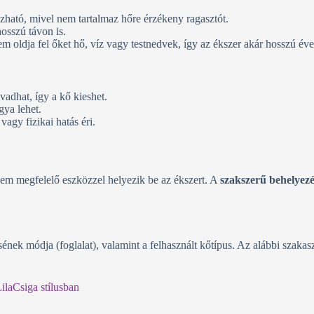
ozható, mivel nem tartalmaz hőre érzékeny ragasztót.
hosszú távon is.
m oldja fel őket hő, víz vagy testnedvek, így az ékszer akár hosszú évek
vadhat, így a kő kieshet.
gya lehet.
vagy fizikai hatás éri.
 nem megfelelő eszközzel helyezik be az ékszert. A
szakszerű behelyezé
sének módja (foglalat), valamint a felhasznált kőtípus. Az alábbi szakas