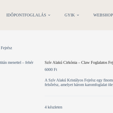
IDŐPONTFOGLALÁS
GYIK
WEBSHO
 Fejrész
Szív Alakú Cirkónia – Claw Foglalatos Fej
6000
Ft
A Szív Alakú Kristályos Fejrész egy finoma
felsőrész, amelyet három karomfoglalat öle
4 készleten