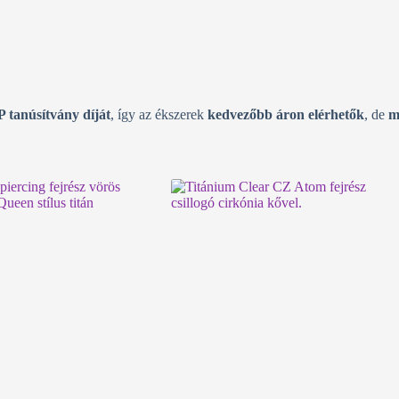
P tanúsítvány díját
, így az ékszerek
kedvezőbb áron elérhetők
, de
m