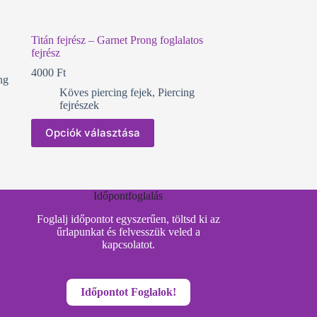
Titán fejrész – Garnet Prong foglalatos
fejrész
4000
Ft
ng
Köves piercing fejek
,
Piercing
fejrészek
Ennek
Opciók választása
a
terméknek
több
variációja
van.
Időpontfoglalás
A
változatok
Foglalj időpontot egyszerűen, töltsd ki az
a
űrlapunkat és felvesszük veled a
termékoldalon
kapcsolatot.
választhatók
ki
Időpontot Foglalok!