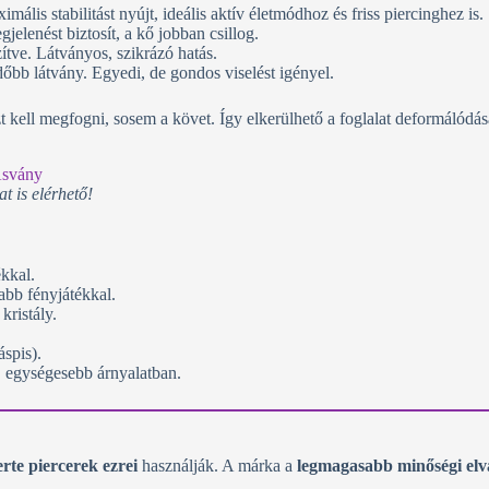
ális stabilitást nyújt, ideális aktív életmódhoz és friss piercinghez is.
elenést biztosít, a kő jobban csillog.
tve. Látványos, szikrázó hatás.
őbb látvány. Egyedi, de gondos viselést igényel.
t kell megfogni, sosem a követ. Így elkerülhető a foglalat deformálódása
t is elérhető!
ékkal.
abb fényjátékkal.
kristály.
áspis).
, egységesebb árnyalatban.
erte piercerek ezrei
használják. A márka a
legmagasabb minőségi elv