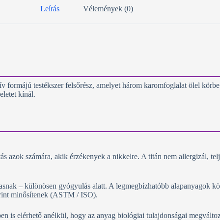
Leírás
Vélemények (0)
v formájú testékszer felsőrész, amelyet három karomfoglalat ölel körbe. 
eletet kínál.
 azok számára, akik érzékenyek a nikkelre. A titán nem allergizál, teljes
masnak – különösen gyógyulás alatt. A legmegbízhatóbb alapanyagok kö
erint minősítenek (ASTM / ISO).
n is elérhető anélkül, hogy az anyag biológiai tulajdonságai megválto