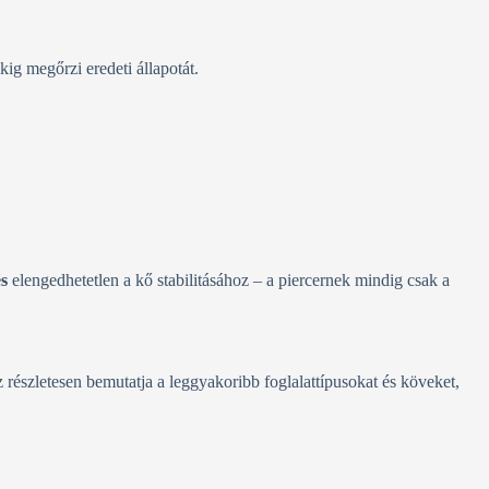
ig megőrzi eredeti állapotát.
s
elengedhetetlen a kő stabilitásához – a piercernek mindig csak a
z részletesen bemutatja a leggyakoribb foglalattípusokat és köveket,