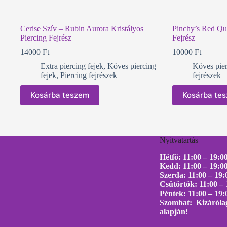
Cerise Szív – Rubin Aurora Kristályos
Pinchy’s Red Qu
Piercing Fejrész
Fejrész
14000
Ft
10000
Ft
Extra piercing fejek
,
Köves piercing
Köves pier
fejek
,
Piercing fejrészek
fejrészek
Kosárba teszem
Kosárba te
Nyitvatartás
Hétfő: 11:00 – 19:0
Kedd: 11:00 – 19:0
Szerda: 11:00 – 19:
Csütörtök: 11:00 – 
Péntek: 11:00 – 19:
Szombat: Kizárólag
alapján!