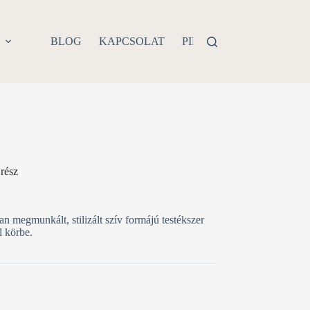
P
BLOG
KAPCSOLAT
PIERCING PROBLÉMA
rész
n megmunkált, stilizált szív formájú testékszer
l körbe.