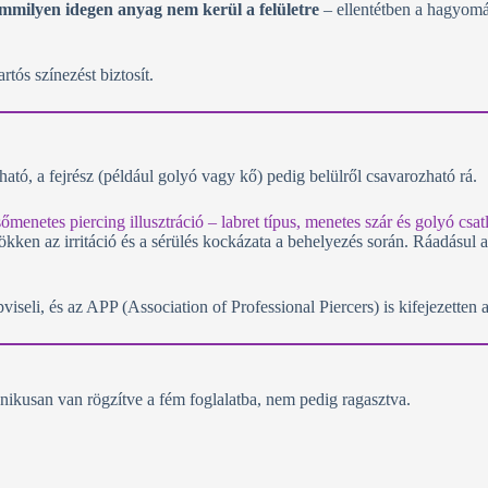
mmilyen idegen anyag nem kerül a felületre
– ellentétben a hagyomá
tós színezést biztosít.
ható, a fejrész (például golyó vagy kő) pedig belülről csavarozható rá.
ökken az irritáció és a sérülés kockázata a behelyezés során. Ráadásul 
viseli, és az APP (Association of Professional Piercers) is kifejezetten 
nikusan van rögzítve a fém foglalatba, nem pedig ragasztva.