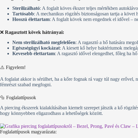
Sterilizálható
: A foglalt köves ékszer teljes mértékben autokláv
Tartósabb
: A mechanikus rögzítés biztonságosan tartja a követ 
Hosszú élettartam
: A foglalt kövek nem engednek el idővel – ne
❌
Ragasztott kövek hátrányai:
Nem sterilizálható megfelelően
: A ragasztó a hő hatására megol
Egészségügyi kockázat
: A kiesett kő helye baktériumok melegá
Kevesebb élettartam
: A ragasztó idővel elengedhet, főleg ha hő 
⚠️ Figyelem!
A foglalat akkor is sérülhet, ha a kőre fognak rá vagy túl nagy erővel,
fémrészt szabad megfogni.
🔩 Foglalattípusok
A piercing ékszerek kialakításában kiemelt szerepet játszik a kő rögzíté
hogy könnyebben eligazodhass a lehetőségek között.
Foglalattípusok magyarázata: