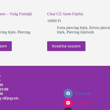
een – Virág Formájú
Clear CZ Atom Fejrész
10000
Ft
Extra piercing fejek
,
Köves pierci
cing fejek
,
Piercing
fejek
,
Piercing fejrészek
szem
Kosárba teszem
0
0
00
19:00
Facebook
00
 előjegyzés
Instagram