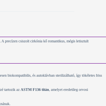
A precízen csiszolt cirkónia kő romantikus, mégis letisztult
en biokompatibilis, és autoklávban sterilizálható, így tökéletes friss
zé tartozik az
ASTM F136 titán
, amelyet eredetileg orvosi
znának.