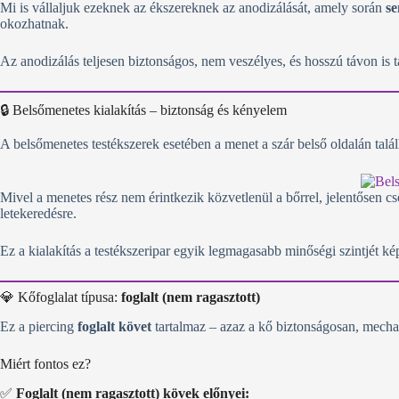
Mi is vállaljuk ezeknek az ékszereknek az anodizálását, amely során
se
okozhatnak.
Az anodizálás teljesen biztonságos, nem veszélyes, és hosszú távon is tar
🔒 Belsőmenetes kialakítás – biztonság és kényelem
A belsőmenetes testékszerek esetében a menet a szár belső oldalán talál
Mivel a menetes rész nem érintkezik közvetlenül a bőrrel, jelentősen cs
letekeredésre.
Ez a kialakítás a testékszeripar egyik legmagasabb minőségi szintjét kép
💎 Kőfoglalat típusa:
foglalt (nem ragasztott)
Ez a piercing
foglalt követ
tartalmaz – azaz a kő biztonságosan, mecha
Miért fontos ez?
✅
Foglalt (nem ragasztott) kövek előnyei: