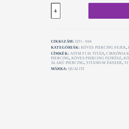
Szív
Alakú
Cirkónia
–
Claw
Foglalatos
Fejrész
mennyiség
CIKKSZÁM:
QTI - 064
KATEGÓRIÁK:
KÖVES PIERCING FEJEK
,
CÍMKÉK:
ASTM F136 TITÁN
,
CIRKÓNIA 
PIERCING
,
KÖVES PIERCING FEJRÉSZ
,
KÖ
ALAKÚ PIERCING
,
TITÁNIUM ÉKSZER
,
TI
MÁRKA:
QUALITI