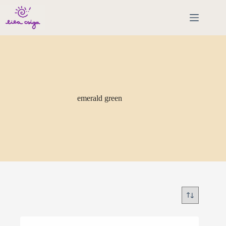
Skip
to
content
emerald green