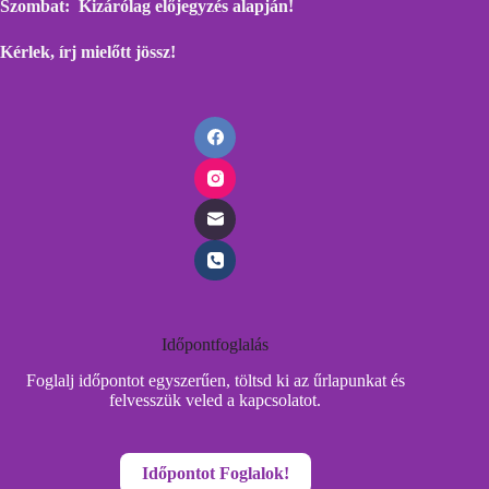
Szombat: Kizárólag előjegyzés alapján!
Kérlek, írj mielőtt
jössz!
Időpontfoglalás
Foglalj időpontot egyszerűen, töltsd ki az űrlapunkat és
felvesszük veled a kapcsolatot.
Időpontot Foglalok!