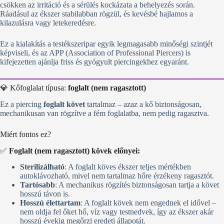
csökken az irritáció és a sérülés kockázata a behelyezés során.
Ráadásul az ékszer stabilabban rögzül, és kevésbé hajlamos a
kilazulásra vagy letekeredésre.
Ez a kialakítás a testékszeripar egyik legmagasabb minőségi szintjét
képviseli, és az APP (Association of Professional Piercers) is
kifejezetten ajánlja friss és gyógyult piercingekhez egyaránt.
💎 Kőfoglalat típusa:
foglalt (nem ragasztott)
Ez a piercing
foglalt követ
tartalmaz – azaz a kő biztonságosan,
mechanikusan van rögzítve a fém foglalatba, nem pedig ragasztva.
Miért fontos ez?
✅
Foglalt (nem ragasztott) kövek előnyei:
Sterilizálható
: A foglalt köves ékszer teljes mértékben
autoklávozható, mivel nem tartalmaz hőre érzékeny ragasztót.
Tartósabb
: A mechanikus rögzítés biztonságosan tartja a követ
hosszú távon is.
Hosszú élettartam
: A foglalt kövek nem engednek el idővel –
nem oldja fel őket hő, víz vagy testnedvek, így az ékszer akár
hosszú évekig megőrzi eredeti állapotát.