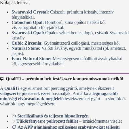
Kőfajták leírása:
Swarovski Crystal:
Csiszolt, prémium kristály, intenzív
fényjátékkal.
Cabochon Opal:
Domború, sima opálos hatású kő,
visszafogottabb fényjátékkal.
Swarovski Opal:
Opálos színekben csillogó, csiszolt Swarovski
kristály.
Cubic Zirconia:
Gyémántszerű csillogású, mesterséges kő.
Natural Stone:
Valódi ásvány, egyedi mintázattal (pl. ametiszt,
jáspis).
Faux Natural Stone:
Mesterségesen előállított ásványhatású
kő, egységesebb árnyalatban.
🧩
QualiTi – prémium brit testékszer kompromisszumok nélkül
A
QualiTi
egy elismert brit piercinggyártó, amelynek ékszereit
világszerte piercerek ezrei
használják. A márka a
legmagasabb
minőségi elvárásoknak megfelelő
testékszereket gyárt – a stúdiók és
vásárlók nagy megelégedésére.
🧼
Sterilizálható és teljesen hipoallergén
✨
Tükörfényesre polírozott felület
– irritációmentes viselet
📋
Az APP ajánlásához szükséges szabványokat teljesíti