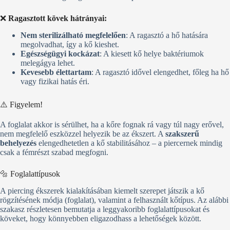
❌
Ragasztott kövek hátrányai:
Nem sterilizálható megfelelően
: A ragasztó a hő hatására
megolvadhat, így a kő kieshet.
Egészségügyi kockázat
: A kiesett kő helye baktériumok
melegágya lehet.
Kevesebb élettartam
: A ragasztó idővel elengedhet, főleg ha hő
vagy fizikai hatás éri.
⚠️ Figyelem!
A foglalat akkor is sérülhet, ha a kőre fognak rá vagy túl nagy erővel,
nem megfelelő eszközzel helyezik be az ékszert. A
szakszerű
behelyezés
elengedhetetlen a kő stabilitásához – a piercernek mindig
csak a fémrészt szabad megfogni.
🔩 Foglalattípusok
A piercing ékszerek kialakításában kiemelt szerepet játszik a kő
rögzítésének módja (foglalat), valamint a felhasznált kőtípus. Az alábbi
szakasz részletesen bemutatja a leggyakoribb foglalattípusokat és
köveket, hogy könnyebben eligazodhass a lehetőségek között.