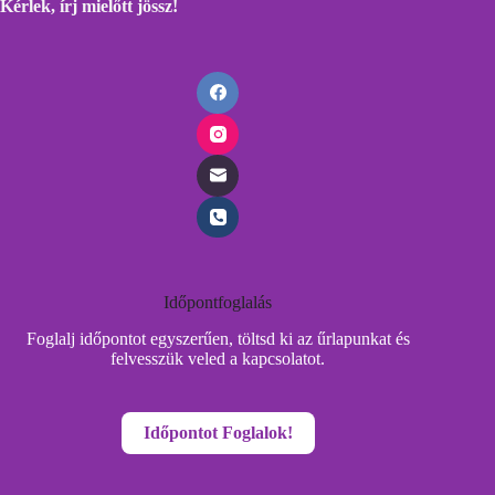
Kérlek, írj mielőtt
jössz!
Időpontfoglalás
Foglalj időpontot egyszerűen, töltsd ki az űrlapunkat és
felvesszük veled a kapcsolatot.
Időpontot Foglalok!