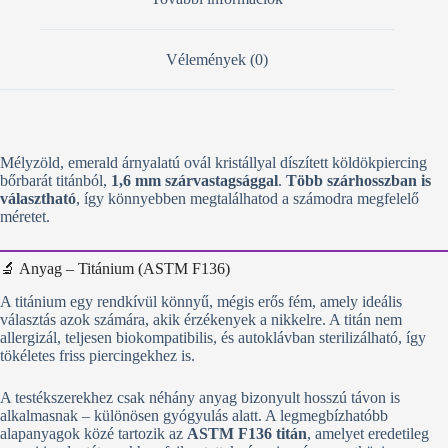
Vélemények (0)
Mélyzöld, emerald árnyalatú ovál kristállyal díszített köldökpiercing
bőrbarát titánból,
1,6 mm szárvastagsággal
.
Több szárhosszban is
választható
, így könnyebben megtalálhatod a számodra megfelelő
méretet.
🔬 Anyag – Titánium (ASTM F136)
A titánium egy rendkívül könnyű, mégis erős fém, amely ideális
választás azok számára, akik érzékenyek a nikkelre. A titán nem
allergizál, teljesen biokompatibilis, és autoklávban sterilizálható, így
tökéletes friss piercingekhez is.
A testékszerekhez csak néhány anyag bizonyult hosszú távon is
alkalmasnak – különösen gyógyulás alatt. A legmegbízhatóbb
alapanyagok közé tartozik az
ASTM F136 titán
, amelyet eredetileg