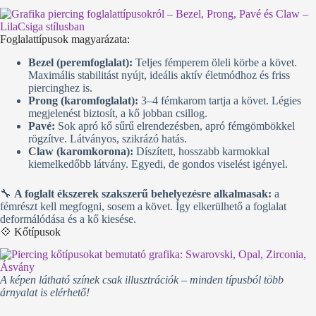
Foglalattípusok magyarázata:
Bezel (peremfoglalat):
Teljes fémperem öleli körbe a követ.
Maximális stabilitást nyújt, ideális aktív életmódhoz és friss
piercinghez is.
Prong (karomfoglalat):
3–4 fémkarom tartja a követ. Légies
megjelenést biztosít, a kő jobban csillog.
Pavé:
Sok apró kő sűrű elrendezésben, apró fémgömbökkel
rögzítve. Látványos, szikrázó hatás.
Claw (karomkorona):
Díszített, hosszabb karmokkal
kiemelkedőbb látvány. Egyedi, de gondos viselést igényel.
🔧
A foglalt ékszerek szakszerű behelyezésre alkalmasak:
a
fémrészt kell megfogni, sosem a követ. Így elkerülhető a foglalat
deformálódása és a kő kiesése.
💠 Kőtípusok
A képen látható színek csak illusztrációk – minden típusból több
árnyalat is elérhető!