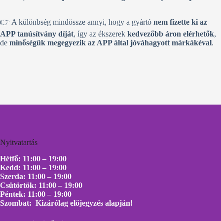
👉 A különbség mindössze annyi, hogy a gyártó
nem fizette ki az
APP tanúsítvány díját
, így az ékszerek
kedvezőbb áron elérhetők
,
de
minőségük megegyezik az APP által jóváhagyott márkákéval
.
Nyitvatartás
Hétfő: 11:00 – 19:00
Kedd: 11:00 – 19:00
Szerda: 11:00 – 19:00
Csütörtök: 11:00 – 19:00
Péntek: 11:00 – 19:00
Szombat: Kizárólag előjegyzés alapján!