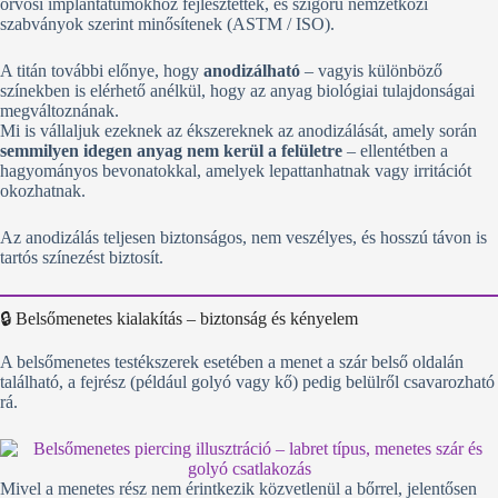
orvosi implantátumokhoz fejlesztettek, és szigorú nemzetközi
szabványok szerint minősítenek (ASTM / ISO).
A titán további előnye, hogy
anodizálható
– vagyis különböző
színekben is elérhető anélkül, hogy az anyag biológiai tulajdonságai
megváltoznának.
Mi is vállaljuk ezeknek az ékszereknek az anodizálását, amely során
semmilyen idegen anyag nem kerül a felületre
– ellentétben a
hagyományos bevonatokkal, amelyek lepattanhatnak vagy irritációt
okozhatnak.
Az anodizálás teljesen biztonságos, nem veszélyes, és hosszú távon is
tartós színezést biztosít.
🔒 Belsőmenetes kialakítás – biztonság és kényelem
A belsőmenetes testékszerek esetében a menet a szár belső oldalán
található, a fejrész (például golyó vagy kő) pedig belülről csavarozható
rá.
Mivel a menetes rész nem érintkezik közvetlenül a bőrrel, jelentősen