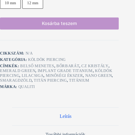
10 mm
12 mm
Kosárba teszem
CIKKSZÁM:
N/A
KATEGÓRIA:
KÖLDÖK PIERCING
CÍMKÉK:
BELSŐ MENETES
,
BŐRBARÁT
,
CZ KRISTÁLY
,
EMERALD GREEN
,
IMPLANT GRADE TITANIUM
,
KÖLDÖK
PIERCING
,
LILACSIGA
,
MINŐSÉGI ÉKSZER
,
NANO GREEN
,
SMARAGDZÖLD
,
TITÁN PIERCING
,
TITÁNIUM
MÁRKA:
QUALITI
Leírás
További információk