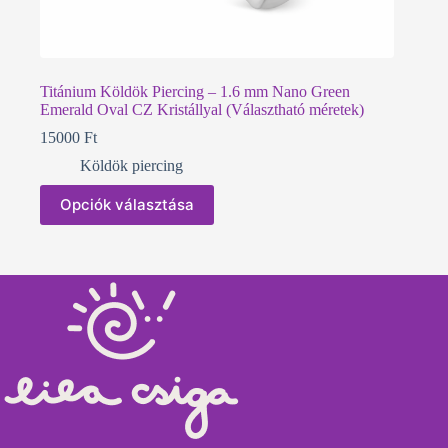
Titánium Köldök Piercing – 1.6 mm Nano Green
Emerald Oval CZ Kristállyal (Választható méretek)
15000
Ft
Köldök piercing
Ennek
Opciók választása
a
terméknek
több
variációja
van.
A
változatok
a
termékoldalon
választhatók
ki